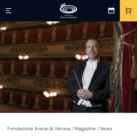
Fondazione Arena di Verona
/
Magazine
/
News