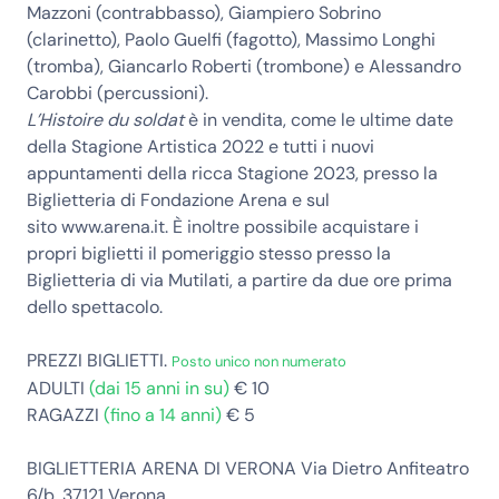
Mazzoni (contrabbasso), Giampiero Sobrino
(clarinetto), Paolo Guelfi (fagotto), Massimo Longhi
(tromba), Giancarlo Roberti (trombone) e Alessandro
Carobbi (percussioni).
L’Histoire du soldat
è in vendita
, come le ultime date
della Stagione Artistica 2022 e tutti i nuovi
appuntamenti della ricca Stagione 2023, presso la
Biglietteria di Fondazione Arena e sul
sito
www.arena.it
. È inoltre possibile acquistare i
propri biglietti il pomeriggio stesso presso la
Biglietteria di via Mutilati, a partire da due ore prima
dello spettacolo.
PREZZI
BIGLIETTI.
Posto unico non numerato
ADULTI
(dai 15 anni in su)
€ 10
RAGAZZI
(fino a 14 anni)
€ 5
BIGLIETTERIA ARENA DI VERONA
Via Dietro Anfiteatro
6/b, 37121 Verona