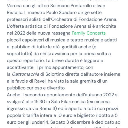
Verona con gli attori Solimano Pontarollo e Ivan
Ristallo. Il maestro Paolo Spadaro dirige sette
professori solisti dell’Orchestra di Fondazione Arena.
L’offerta artistica di Fondazione Arena si è arricchita
nel 2022 della nuova rassegna
Family Concerts
,
piccoli capolavori di musica e teatro musicale adatti
al pubblico di tutte le età, godibili anche (e
soprattutto) da chi si avvicina per la prima volta a
questo repertorio. La
breve durata
è leggera e
accattivante. Il primo appuntamento, con
la
Gattomachia
di Sciortino diretta dall’autore insieme
alle favole di Ravel, ha visto la sala gremita di un
pubblico curioso e divertito.
Anche il secondo appuntamento dell’autunno 2022 si
svolgerà alle 15.30 in
Sala Filarmonica
(ex cinema,
ingresso da via Roma 3) ed è
aperto a tutti
con prezzi
popolari: tariffa intera a 10 euro e biglietto ridotto a 5
euro per gli under14.
Sabato 3 dicembre
è dedicato ad