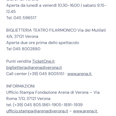
Aperta da lunedì a venerdì 10.30-16.00 | sabato 9.15-
12.45
Tel. 045 596517
BIGLIETTERIA TEATRO FILARMONICO
Via dei Mutilati
4/k, 37121 Verona
Aperta due ore prima dello spettacolo
Tel 045 8002880
Punti vendita
TicketOne.it
biglietteria@arenadiverona.it
Call center (+39) 045 8005151 ∙
www.arena.it
INFORMAZIONI
Ufficio Stampa Fondazione Arena di Verona
– Via
Roma 7/D, 37121 Verona
tel. (+39) 045 805.1861-1905-1891-1939
ufficio.stampa@arenadiverona.it
–
www.arena.it