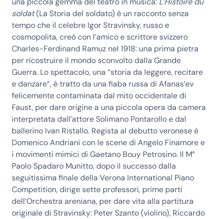
una piccola gemma del teatro in musica:
L’Histoire du
soldat
(La Storia del soldato) è un racconto senza
tempo che il celebre Igor Stravinsky, russo e
cosmopolita, creò con l’amico e scrittore svizzero
Charles-Ferdinand Ramuz nel 1918: una prima pietra
per ricostruire il mondo sconvolto dalla Grande
Guerra. Lo spettacolo, una “storia da leggere, recitare
e danzare”, è tratto da una fiaba russa di Afanas’ev
felicemente contaminata dal mito occidentale di
Faust, per dare origine a una piccola opera da camera
interpretata dall’attore Solimano Pontarollo e dal
ballerino Ivan Ristallo. Regista al debutto veronese è
Domenico Andriani con le scene di Angelo Finamore e
i movimenti mimici di Gaetano Bouy Petrosino. Il M°
Paolo Spadaro Munitto, dopo il successo dalla
seguitissima finale della Verona International Piano
Competition, dirige sette professori, prime parti
dell’Orchestra areniana, per dare vita alla partitura
originale di Stravinsky: Peter Szanto (violino), Riccardo