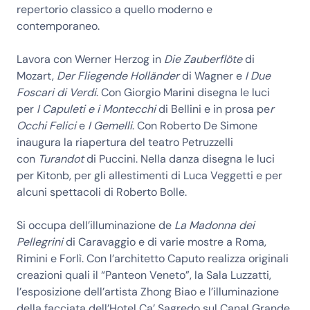
repertorio classico a quello moderno e
contemporaneo.
Lavora con Werner Herzog in
Die Zauberflöte
di
Mozart,
Der Fliegende Holländer
di Wagner e
I Due
Foscari di Verdi
. Con Giorgio Marini disegna le luci
per
I Capuleti e i Montecchi
di Bellini e in prosa pe
r
Occhi Felici
e
I Gemelli
. Con Roberto De Simone
inaugura la riapertura del teatro Petruzzelli
con
Turandot
di Puccini. Nella danza disegna le luci
per Kitonb, per gli allestimenti di Luca Veggetti e per
alcuni spettacoli di Roberto Bolle.
Si occupa dell’illuminazione de
La Madonna dei
Pellegrini
di Caravaggio e di varie mostre a Roma,
Rimini e Forlì. Con l’architetto Caputo realizza originali
creazioni quali il “Panteon Veneto”, la Sala Luzzatti,
l’esposizione dell’artista Zhong Biao e l’illuminazione
della facciata dell’Hotel Ca’ Sagredo sul Canal Grande