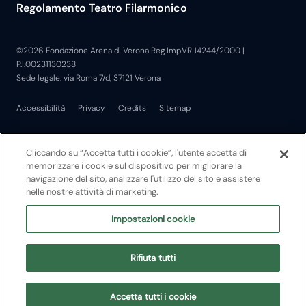
Regolamento Teatro Filarmonico
©2026 Fondazione Arena di Verona Reg.Imp.VR 14244/2000 |
P.I.00231130238
Sede legale: via Roma 7/d, 37121 Verona
Accessibilità
Privacy
Credits
Sitemap
Cliccando su “Accetta tutti i cookie”, l'utente accetta di
memorizzare i cookie sul dispositivo per migliorare la
navigazione del sito, analizzare l'utilizzo del sito e assistere
nelle nostre attività di marketing.
Impostazioni cookie
Rifiuta tutti
Accetta tutti i cookie