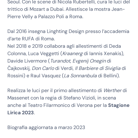
Seoul. Con le scene di Nicola Rubertelli, cura le luci del
trittico di Mozart a Dubai. Allestisce la mostra Jean-
Pierre Velly a Palazzo Poli a Roma.
Dal 2016 insegna Linghting Design presso l’accademia
d’arte RUFA di Roma.
Nel 2018 e 2019 collabora agli allestimenti di Deda
Colonna, Luca Veggetti (
Kraanerg
di Iannis Xenakis),
Davide Livermore (
Turandot
,
Evgenij Onegin
di
Čajkovskij,
Don Carlo
di Verdi,
Il Barbiere di Siviglia
di
Rossini) e Raul Vasquez (
La Sonnanbula
di Bellini).
Realizza le luci per il primo allestimento di
Werther
di
Massenet con la regia di Stefano Vizioli, in scena
anche al Teatro Filarmonico di Verona per la
Stagione
Lirica 2023
.
Biografia aggiornata a marzo 2023