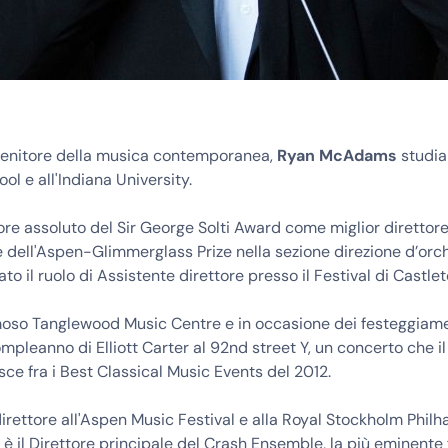
enitore della musica contemporanea,
Ryan McAdams
studia 
ool e all'Indiana University.
ore assoluto del Sir George Solti Award come miglior direttor
dell'Aspen-Glimmerglass Prize nella sezione direzione d’orch
ato il ruolo di Assistente direttore presso il Festival di Castlet
amoso Tanglewood Music Centre e in occasione dei festeggiame
pleanno di Elliott Carter al 92nd street Y, un concerto che i
sce fra i Best Classical Music Events del 2012.
irettore all'Aspen Music Festival e alla Royal Stockholm Philh
è il Direttore principale del Crash Ensemble, la più eminente