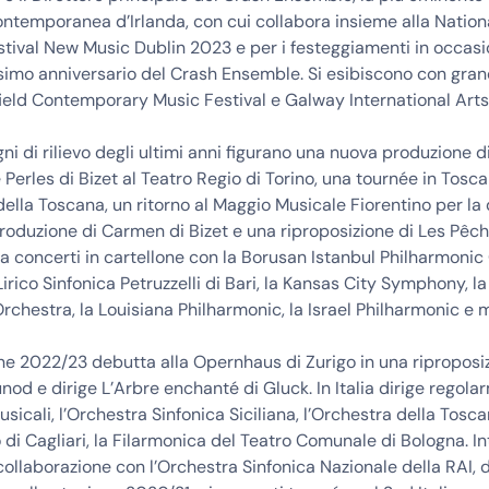
ntemporanea d’Irlanda, con cui collabora insieme alla Nation
festival New Music Dublin 2023 e per i festeggiamenti in occas
simo anniversario del Crash Ensemble. Si esibiscono con gra
ield Contemporary Music Festival e Galway International Arts 
gni di rilievo degli ultimi anni figurano una nuova produzione d
Perles di Bizet al Teatro Regio di Torino, una tournée in Tosc
della Toscana, un ritorno al Maggio Musicale Fiorentino per la 
roduzione di Carmen di Bizet e una riproposizione di Les Pêc
e a concerti in cartellone con la Borusan Istanbul Philharmonic
Lirico Sinfonica Petruzzelli di Bari, la Kansas City Symphony, l
hestra, la Louisiana Philharmonic, la Israel Philharmonic e m
ne 2022/23 debutta alla Opernhaus di Zurigo in una riproposi
nod e dirige L’Arbre enchanté di Gluck. In Italia dirige regola
sicali, l’Orchestra Sinfonica Siciliana, l’Orchestra della Tosca
o di Cagliari, la Filarmonica del Teatro Comunale di Bologna. In
collaborazione con l’Orchestra Sinfonica Nazionale della RAI, d