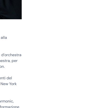
alla
e d’orchestra
estra, per
on.
nti del
l New York
armonic,
 formazione