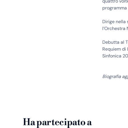
quattro volt
programma i
Dirige nella
l’Orchestra 
Debutta al T
Requiem di L
Sinfonica 2
Biografia a
Ha partecipato a