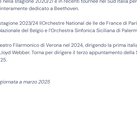
e nella stagione 2020/21 e in recenti tournée nel Sud Italia pe
nteramente dedicato a Beethoven.
 stagione 2023/24 lìOrchestre National de Ile de France di Pari
Nazionale del Belgio e l’Orchestra Sinfonica Siciliana di Palerm
eatro Filarmonico di Verona nel 2024, dirigendo la prima itali
loyd Webber. Torna per dirigere il terzo appuntamento della
025.
ggiornata a marzo 2025