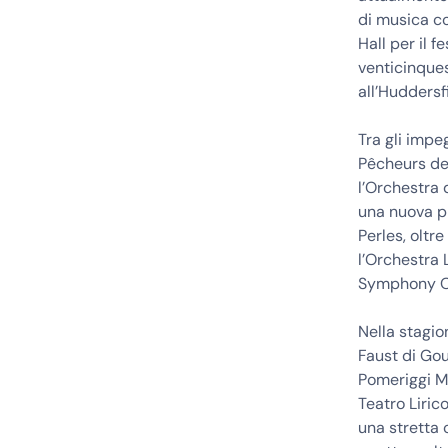
di musica co
Hall per il 
venticinque
all’Huddersf
Tra gli impe
Pêcheurs de 
l’Orchestra 
una nuova p
Perles, oltr
l’Orchestra 
Symphony Orc
Nella stagio
Faust di Gou
Pomeriggi Mu
Teatro Liric
una stretta 