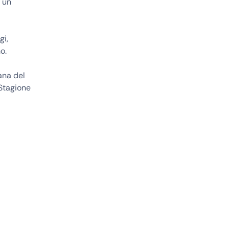
r un
gi,
o.
ana del
 Stagione