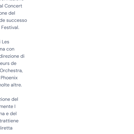
al Concert
ione del
nde successo
Festival.
i Les
ana con
direzione di
heurs de
 Orchestra,
a Phoenix
olte altre.
zione del
rmente I
na e del
trattiene
iretta