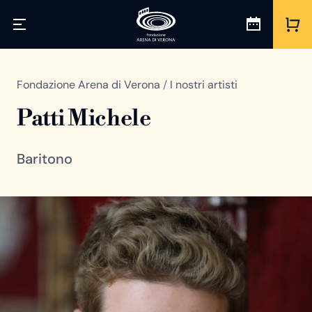
Fondazione Arena di Verona
/
I nostri artisti
Patti Michele
Baritono