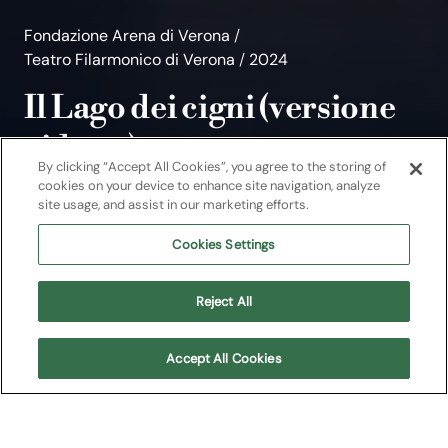
Fondazione Arena di Verona
/
Teatro Filarmonico di Verona
/
2024
Il Lago dei cigni (versione
ridotta)
By clicking “Accept All Cookies”, you agree to the storing of
cookies on your device to enhance site navigation, analyze
Evento per famiglie
site usage, and assist in our marketing efforts.
Rassegna "Sogniamo ad occhi aperti: a
Cookies Settings
Teatro in Famiglia!"
Reject All
Teatro Filarmonico di Verona
Accept All Cookies