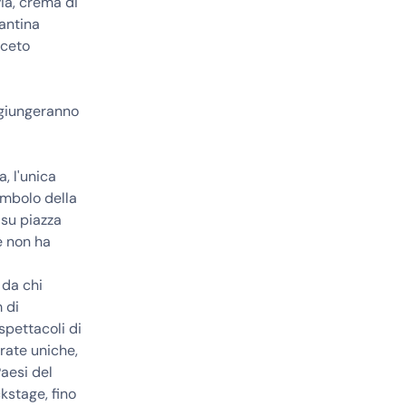
via, crema di
antina
Aceto
aggiungeranno
, l'unica
imbolo della
 su piazza
e non ha
 da chi
 di
spettacoli di
rate uniche,
Paesi del
kstage, fino