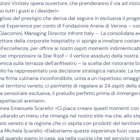
zioni Vinitaly opera ouverture, che prenderanno il via ad inizio 
tutti i gusti e i desideri».
liosi del prestigio che deriva dal seguire in esclusiva il prog
val Experience per conto di Fondazione Arena di Verona – 
iacomini, Managing Director Infront Italy - La consolidata ex
settore della corporate hospitality ci spinge a innalzare cost
ell'eccellenza, per offrire ai nostri ospiti momenti indimenticabi
per impreziosire la Star Roof – il vertice assoluto della nostr
ica sulla terrazza dell'anfiteatro – la scelta del ristorante bi
rello ha rappresentato una decisione strategica naturale. La l
na firma culinaria inconfondibile, unita a un rispettoso omaggi
el territorio veneto, ci permette di regalare ai 24 ospiti della 
a sensoriale esclusiva, il preludio perfetto prima di immergers
spettacoli areniani».
inea Emanuele Scarello: «Ci piace creare questi momenti con
tudiando un menu che rimanga nel nostro stile ma che, allo st
sto veneto e la regione che ci ospita con prodotti del territori
 Michela Scarello: «Elaboriamo queste esperienze fuori casa
di quando siamo in casa, sia nella cucina che nel servizio in sa