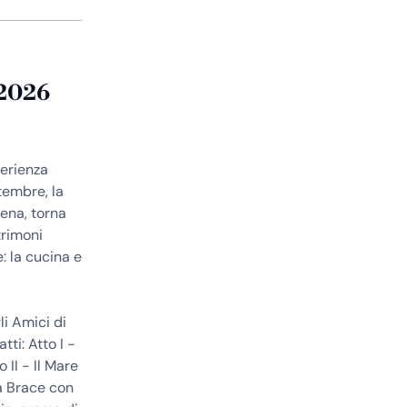
 2026
perienza
tembre, la
rena, torna
trimoni
: la cucina e
li Amici di
ti: Atto I -
II - Il Mare
La Brace con