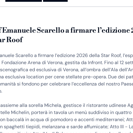
f Emanuele Scarello a firmare l’edizione
ar Roof
anuele Scarello a firmare l’edizione 2026 della Star Roof, l’es
 Fondazione Arena di Verona, gestita da Infront. Fino al 12 set
 scenografica ed esclusiva di Verona, all’ombra dell’Ala dell’A
a esclusiva location per cene stellate pre-opera. Due dei pa
l’umanità si fondono per celebrare l’eccellenza del nostro Paese
o.
 assieme alla sorella Michela, gestisce il ristorante udinese Ag
telle Michelin, porterà in tavola un menù suddiviso in quattro at
on baccalà in acqua di pomodoro e accenti mediterranei; Atto 
on spaghetti tiepidi, melanzana e sarde affumicate; Atto III - 