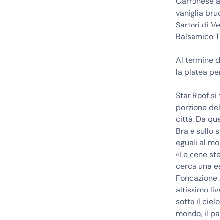
Garronese al
vaniglia bru
Sartori di V
Balsamico T
Al termine d
la platea per
Star Roof si 
porzione del
città. Da qu
Bra e sullo 
eguali al mo
«Le cene ste
cerca una es
Fondazione A
altissimo li
sotto il cie
mondo, il pa