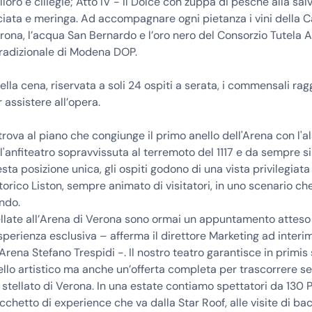
loro e ciliegie; Atto IV - Il Dolce con zuppa di pesche alla sal
ciata e meringa. Ad accompagnare ogni pietanza i vini della C
erona, l’acqua San Bernardo e l’oro nero del Consorzio Tutela 
radizionale di Modena DOP.
ella cena, riservata a soli 24 ospiti a serata, i commensali r
 assistere all’opera.
trova al piano che congiunge il primo anello dell'Arena con l'ala
l'anfiteatro sopravvissuta al terremoto del 1117 e da sempre s
esta posizione unica, gli ospiti godono di una vista privilegiata
storico Liston, sempre animato di visitatori, in uno scenario ch
ndo.
llate all’Arena di Verona sono ormai un appuntamento atteso
perienza esclusiva – afferma il direttore Marketing ad interim
rena Stefano Trespidi -. Il nostro teatro garantisce in primis 
vello artistico ma anche un’offerta completa per trascorrere se
lo stellato di Verona. In una estate contiamo spettatori da 130 
cchetto di experience che va dalla Star Roof, alle visite di bac