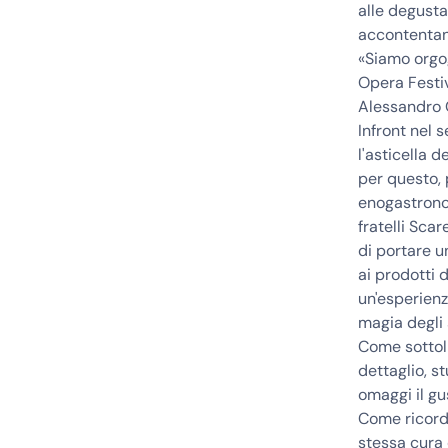
alle degusta
accontentano 
«Siamo orgog
Opera Festi
Alessandro G
Infront nel 
l'asticella d
per questo, 
enogastronom
fratelli Sca
di portare u
ai prodotti d
un'esperienz
magia degli 
Come sottol
dettaglio, s
omaggi il gu
Come ricorda
stessa cura 