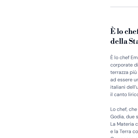
È lo che
della St
È lo chef Em
corporate di
terrazza più
ad essere un
italiani del
il canto liric
Lo chef, che
Godia, due s
La Materia c
e la Terra c