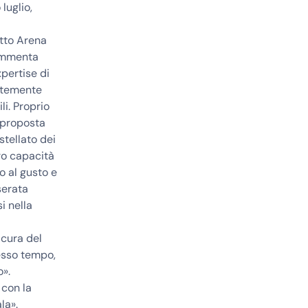
luglio,
etto Arena
commenta
pertise di
antemente
li. Proprio
a proposta
stellato dei
oro capacità
o al gusto e
serata
i nella
 cura del
esso tempo,
o».
 con la
la».