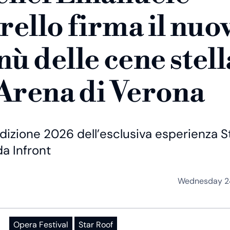
rello firma il nuo
ù delle cene stell
’Arena di Verona
’edizione 2026 dell’esclusiva esperienza S
da Infront
Wednesday 2
Opera Festival
Star Roof