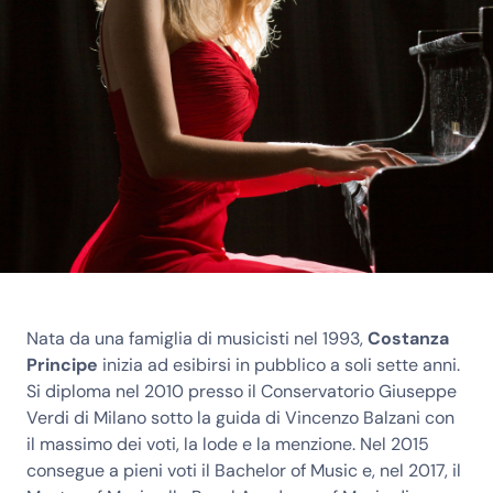
Nata da una famiglia di musicisti nel 1993,
Costanza
Principe
inizia ad esibirsi in pubblico a soli sette anni.
Si diploma nel 2010 presso il Conservatorio Giuseppe
Verdi di Milano sotto la guida di Vincenzo Balzani con
il massimo dei voti, la lode e la menzione. Nel 2015
consegue a pieni voti il Bachelor of Music e, nel 2017, il