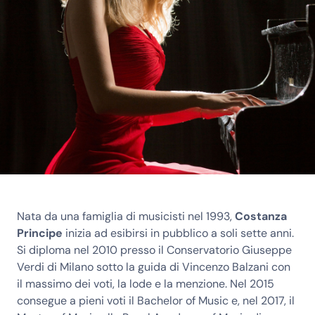
Nata da una famiglia di musicisti nel 1993,
Costanza
Principe
inizia ad esibirsi in pubblico a soli sette anni.
Si diploma nel 2010 presso il Conservatorio Giuseppe
Verdi di Milano sotto la guida di Vincenzo Balzani con
il massimo dei voti, la lode e la menzione. Nel 2015
consegue a pieni voti il Bachelor of Music e, nel 2017, il