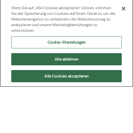
Fondazione Arena di Verona
/
Arena Opera Festival
/
2023
Wenn Sie auf „Alle Cookies akzeptieren“ klicken, stimmen
Sie der Speicherung von Cookies auf Ihrem Gerät zu, um die
Madama Butterfly
Websitenavigation zu verbessern, die Websitenutzung zu
analysieren und unsere Marketingbemühungen zu
unterstützen.
Opera
Cookie-Einstellungen
Giacomo Puccini
Alle ablehnen
Arena Opera Festival
Alle Cookies akzeptieren
Lo spettacolo
«Un bel dì, vedremo» Madama Butterfly (la celebre
“tragedia giapponese” di Giacomo Puccini) tornare in