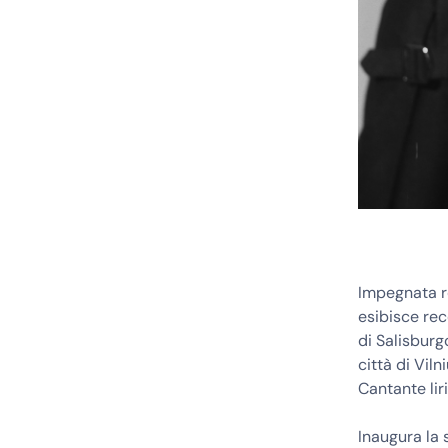
Impegnata r
esibisce rec
di Salisburg
città di Vil
Cantante lir
Inaugura la