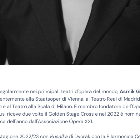
egolarmente nei principali teatri d'opera del mondo,
Asmik G
entemente alla Staatsoper di Vienna, al Teatro Real di Madrid,
o e al Teatro alla Scala di Milano. È membro fondatore dell'Op
nius, riceve due volte il Golden Stage Cross e nel 2022 è nomin
ica dell'anno dall'Associazione Ópera XXI.
 stagione 2022/23 con
Rusalka
di Dvořák con la Filarmonica Ce