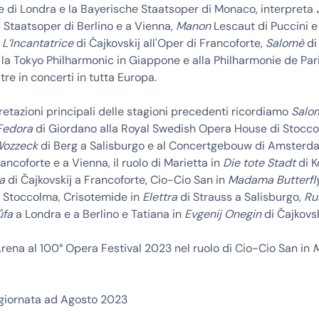
 di Londra e la Bayerische Staatsoper di Monaco, interpreta
 Staatsoper di Berlino e a Vienna,
Manon
Lescaut di Puccini e i
e
L’Incantatrice
di Čajkovskij all'Oper di Francoforte,
Salomè
di
la Tokyo Philharmonic in Giappone e alla Philharmonie de Pari
tre in concerti in tutta Europa.
pretazioni principali delle stagioni precedenti ricordiamo
Salo
Fedora
di Giordano alla Royal Swedish Opera House di Stoccol
ozzeck
di Berg a Salisburgo e al Concertgebouw di Amsterd
ancoforte e a Vienna, il ruolo di Marietta in
Die tote Stadt
di K
ta
di Čajkovskij a Francoforte, Cio-Cio San in
Madama Butterfl
a Stoccolma, Crisotemide in
Elettra
di Strauss a Salisburgo,
Ru
ůfa
a Londra e a Berlino e Tatiana in
Evgenij Onegin
di Čajkovsk
rena al 100° Opera Festival 2023 nel ruolo di Cio-Cio San in
ggiornata ad Agosto 2023