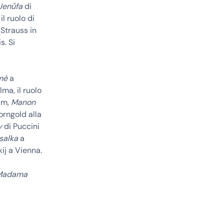
Jenůfa
di
l ruolo di
 Strauss in
s. Si
mè
a
ma, il ruolo
am,
Manon
orngold alla
y
di Puccini
salka
a
ij a Vienna.
Madama