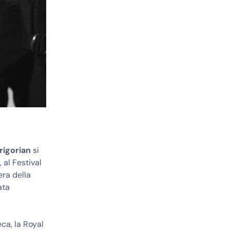
rigorian
si
 al Festival
era della
ata
ca, la Royal