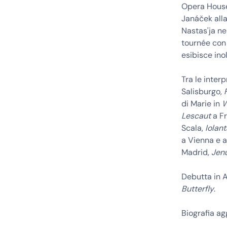
Opera House
Janáček alla
Nastas'ja n
tournée con 
esibisce inol
Tra le inter
Salisburgo,
di Marie in
W
Lescaut
a Fr
Scala,
Iolan
a Vienna e 
Madrid,
Jen
Debutta in A
Butterfly
.
Biografia a