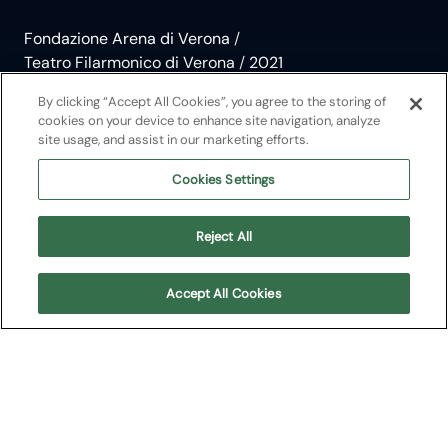
Fondazione Arena di Verona
/
Teatro Filarmonico di Verona
/
2021
Giovanni Sollima: eclettico
By clicking “Accept All Cookies”, you agree to the storing of
cookies on your device to enhance site navigation, analyze
site usage, and assist in our marketing efforts.
violoncello
Cookies Settings
Musiche di Sollima, Haydn, Beethoven
Reject All
Teatro Filarmonico di Verona
Accept All Cookies
Info
Per l’undicesimo appuntamento della Stagione