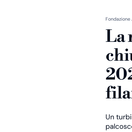
Fondazione 
La
chi
202
fil
Un turbi
palcosce