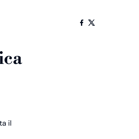
ica
a il