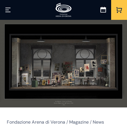
Fondazione Arena di Verona
/
Magazine
/
News