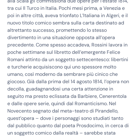
alla Scala gli commissiona due opere per l’estate 1814,
tra cui Il Turco in Italia. Pochi mesi prima, a Venezia e
poi in altre città, aveva trionfato L’Italiana in Algeri, e il
nuovo titolo comico sembra sulla carta destinato ad
altrettanto successo, promettendo lo stesso
divertimento in una situazione opposta all’opera
precedente. Come spesso accadeva, Rossini lavora in
poche settimane sul libretto dell’emergente Felice
Romani attinto da un soggetto settecentesco: libertini
e turcherie acquisiscono qui uno spessore molto
umano, così moderno da sembrare più cinico che
giocoso. Già dalla prima del 14 agosto 1814, l’opera non
decolla, guadagnandosi una certa attenzione in
seguito ma presto eclissata da Barbiere, Cenerentola
e dalle opere serie, quindi dal Romanticismo. Nel
Novecento segnato dal meta-teatro di Pirandello,
quest’opera – dove i personaggi sono studiati tanto
dal pubblico quanto dal poeta Prosdocimo, in cerca di
un soggetto comico dalla realtà – sarebbe stata