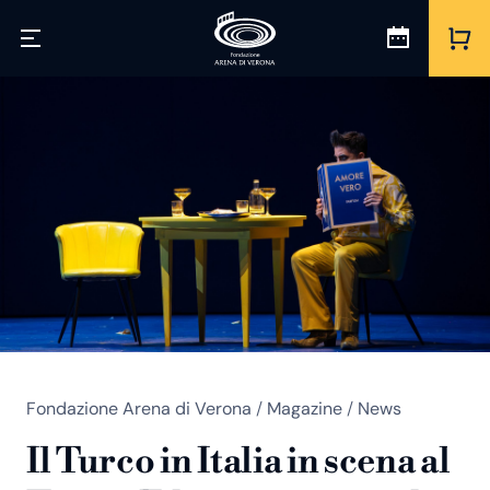
Fondazione Arena di Verona
/
Magazine
/
News
Il Turco in Italia in scena al