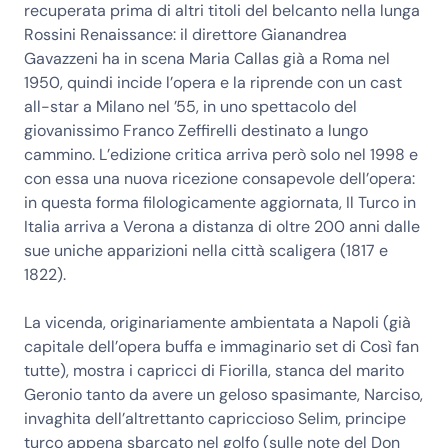
recuperata prima di altri titoli del belcanto nella lunga
Rossini Renaissance: il direttore Gianandrea
Gavazzeni ha in scena Maria Callas già a Roma nel
1950, quindi incide l’opera e la riprende con un cast
all-star a Milano nel ’55, in uno spettacolo del
giovanissimo Franco Zeffirelli destinato a lungo
cammino. L’edizione critica arriva però solo nel 1998 e
con essa una nuova ricezione consapevole dell’opera:
in questa forma filologicamente aggiornata, Il Turco in
Italia arriva a Verona a distanza di oltre 200 anni dalle
sue uniche apparizioni nella città scaligera (1817 e
1822).
La vicenda, originariamente ambientata a Napoli (già
capitale dell’opera buffa e immaginario set di Così fan
tutte), mostra i capricci di Fiorilla, stanca del marito
Geronio tanto da avere un geloso spasimante, Narciso,
invaghita dell’altrettanto capriccioso Selim, principe
turco appena sbarcato nel golfo (sulle note del Don