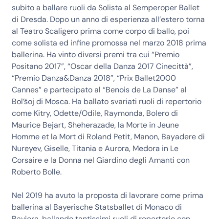
subito a ballare ruoli da Solista al Semperoper Ballet
di Dresda. Dopo un anno di esperienza all’estero torna
al Teatro Scaligero prima come corpo di ballo, poi
come solista ed infine promossa nel marzo 2018 prima
ballerina. Ha vinto diversi premi tra cui “Premio
Positano 2017”, “Oscar della Danza 2017 Cinecittà”,
“Premio Danza&Danza 2018”, “Prix Ballet2000
Cannes” e partecipato al “Benois de La Danse” al
Bol’šoj di Mosca. Ha ballato svariati ruoli di repertorio
come Kitry, Odette/Odile, Raymonda, Bolero di
Maurice Bejart, Sheherazade, la Morte in Jeune
Homme et la Mort di Roland Petit, Manon, Bayadere di
Nureyev, Giselle, Titania e Aurora, Medora in Le
Corsaire e la Donna nel Giardino degli Amanti con
Roberto Bolle.
Nel 2019 ha avuto la proposta di lavorare come prima
ballerina al Bayerische Statsballet di Monaco di
Baviera, ballando tantissimi ruoli di repertorio con