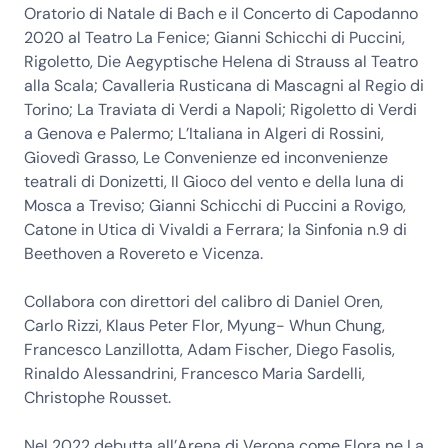
Oratorio di Natale di Bach e il Concerto di Capodanno
2020 al Teatro La Fenice; Gianni Schicchi di Puccini,
Rigoletto, Die Aegyptische Helena di Strauss al Teatro
alla Scala; Cavalleria Rusticana di Mascagni al Regio di
Torino; La Traviata di Verdi a Napoli; Rigoletto di Verdi
a Genova e Palermo; L’Italiana in Algeri di Rossini,
Giovedì Grasso, Le Convenienze ed inconvenienze
teatrali di Donizetti, Il Gioco del vento e della luna di
Mosca a Treviso; Gianni Schicchi di Puccini a Rovigo,
Catone in Utica di Vivaldi a Ferrara; la Sinfonia n.9 di
Beethoven a Rovereto e Vicenza.
Collabora con direttori del calibro di Daniel Oren,
Carlo Rizzi, Klaus Peter Flor, Myung- Whun Chung,
Francesco Lanzillotta, Adam Fischer, Diego Fasolis,
Rinaldo Alessandrini, Francesco Maria Sardelli,
Christophe Rousset.
Nel 2022 debutta all’Arena di Verona come Flora ne La