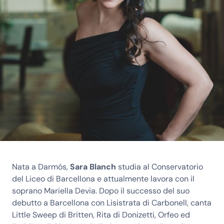
Nata a Darmós,
Sara Blanch
studia al Conservatorio
del Liceo di Barcellona e attualmente lavora con il
soprano Mariella Devia. Dopo il successo del suo
debutto a Barcellona con Lisistrata di Carbonell, canta
Little Sweep di Britten, Rita di Donizetti, Orfeo ed