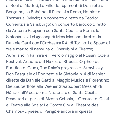
al Real di Madrid; La Fille du régiment di Donizetti a
Bergamo; La Bohème di Puccini a Roma; Hamlet di
Thomas a Oviedo; un concerto diretto da Teodor
Currentzis a Salisburgo; un concerto barocco diretto
da Antonio Pappano con Santa Cecilia a Roma; la
Sinfonia n. 2 Lobgesang di Mendelssohn diretta da
Daniele Gatti con l’Orchestra RAI di Torino; Lo Sposo di
tre e marito di nessuna di Cherubini a Firenze;
Aureliano in Palmira e Il Vero omaggio al Rossini Opera
Festival; Ariadne auf Naxos di Strauss, Orphée et
Euridice di Gluck, The Rake’s progress di Stravinsky,
Don Pasquale di Donizetti e la Sinfonia n. 4 di Mahler
dirette da Daniele Gatti al Maggio Musicale Fiorentino;
Die Zauberflöte alla Wiener Staatsoper; Messiah di
Händel all’Accademia Nazionale di Santa Cecilia; I
Pescatori di perle di Bizet a Colonia; L’Orontea di Cesti
al Teatro alla Scala; Le Comte Ory al Théâtre des
Champs-Elysées di Parigi; e ancora in questa