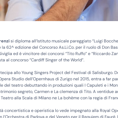
renzi
si diploma all’Istituto musicale pareggiato “Luigi Boccher
 la 62^ edizione del Concorso As.Li.Co. per il ruolo di Don Basil
Siviglia ed è vincitore dei concorsi “Tito Ruffo” e “Riccardo Za
ista al concorso “Cardiff Singer of the World”.
tecipa allo Young Singers Project del Festival di Salisburgo. D
Opera Studio dell’Opernhaus di Zurigo nel 2015, entra a far pa
e del teatro debuttando in produzioni quali I Capuleti e i Mon
trimonio segreto, Carmen e La clemenza di Tito. A ventidue a
 Teatro alla Scala di Milano ne La bohème con la regia di Franco
ità concertistica e operistica lo vede impegnato alla Royal O
 l’Orchestra di Padova e del Veneto per il Requiem di Fauré. 