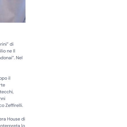
ini” di
io ne Il
ndonai”. Nel
opo il
rte
tecchi,
nni
 Zeffirelli.
pera House di
Interpreta lo