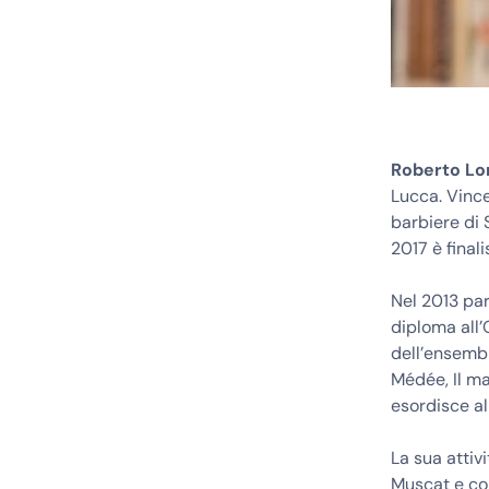
Roberto Lo
Lucca. Vince
barbiere di 
2017 è final
Nel 2013 par
diploma all’
dell’ensembl
Médée, Il ma
esordisce al
La sua attiv
Muscat e con