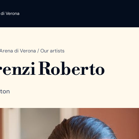
 di Verona
Arena di Verona
/
Our artists
enzi Roberto
iton