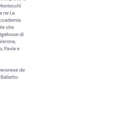
 Montecchi
a ne La
'Accademia
née che
rtgebouw di
 Verona,
o, Pavia e
veronese de
 Balletto