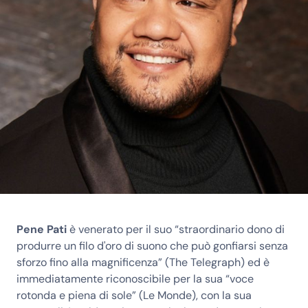
Pene Pati
è venerato per il suo “straordinario dono di
produrre un filo d'oro di suono che può gonfiarsi senza
sforzo fino alla magnificenza” (The Telegraph) ed è
immediatamente riconoscibile per la sua “voce
rotonda e piena di sole” (Le Monde), con la sua