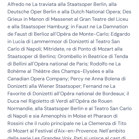
Alfredo ne La traviata alla Staatsoper Berlin, alla
Deutsche Oper Berlin e alla Dutch National Opera; Des
Grieux in Manon di Massenet al Gran Teatre del Liceu
e alla Staatsoper Hamburg; in Faust ne La Damnation
de Faust di Berlioz all'Opéra de Monte-Carlo; Edgardo
in Lucia di Lammermoor di Donizetti al Teatro San
Carlo di Napoli; Mitridate, re di Ponto di Mozart alla
Staatsoper di Berlino; Orombello in Beatrice di Tenda
di Bellini all'Opéra national de Paris; Rodolfo ne La
Bohème al Théâtre des Champs-Elysées e alla
Canadian Opera Company; Percy ne Anna Bolena di
Donizetti alla Wiener Staatsoper; Fernand ne La
Favorite di Donizetti all'Opéra national de Bordeaux; il
Duca nel Rigoletto di Verdi all'Opéra de Rouen
Normandie, alla Staatsoper Berlin e al Teatro San Carlo
di Napoli e sia Amenophis in Moïse et Pharaon di
Rossini che il ruolo principale ne La Clemenza di Tito
di Mozart al Festival d'Aix-en-Provence. Nell'ambito
della serie Les Grandes Voix, Pati si unisce al cast di