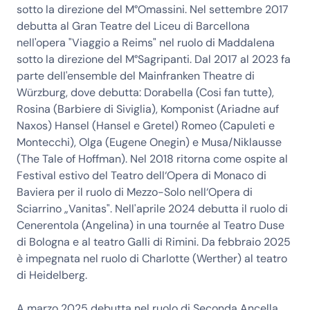
sotto la direzione del M°Omassini. Nel settembre 2017
debutta al Gran Teatre del Liceu di Barcellona
nell'opera "Viaggio a Reims" nel ruolo di Maddalena
sotto la direzione del M°Sagripanti. Dal 2017 al 2023 fa
parte dell'ensemble del Mainfranken Theatre di
Würzburg, dove debutta: Dorabella (Cosi fan tutte),
Rosina (Barbiere di Siviglia), Komponist (Ariadne auf
Naxos) Hansel (Hansel e Gretel) Romeo (Capuleti e
Montecchi), Olga (Eugene Onegin) e Musa/Niklausse
(The Tale of Hoffman). Nel 2018 ritorna come ospite al
Festival estivo del Teatro dell‘Opera di Monaco di
Baviera per il ruolo di Mezzo-Solo nell‘Opera di
Sciarrino „Vanitas". Nell'aprile 2024 debutta il ruolo di
Cenerentola (Angelina) in una tournée al Teatro Duse
di Bologna e al teatro Galli di Rimini. Da febbraio 2025
è impegnata nel ruolo di Charlotte (Werther) al teatro
di Heidelberg.
A marzo 2025 debutta nel ruolo di Seconda Ancella