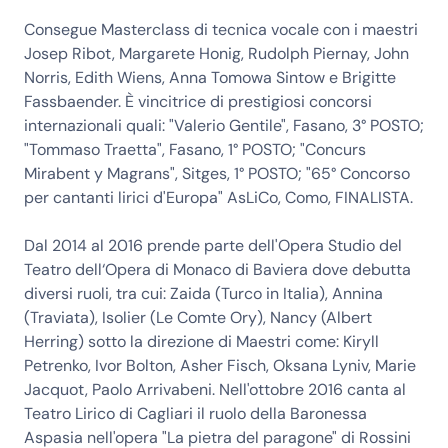
Consegue Masterclass di tecnica vocale con i maestri
Josep Ribot, Margarete Honig, Rudolph Piernay, John
Norris, Edith Wiens, Anna Tomowa Sintow e Brigitte
Fassbaender. È vincitrice di prestigiosi concorsi
internazionali quali: "Valerio Gentile", Fasano, 3° POSTO;
"Tommaso Traetta", Fasano, 1° POSTO; "Concurs
Mirabent y Magrans", Sitges, 1° POSTO; "65° Concorso
per cantanti lirici d'Europa" AsLiCo, Como, FINALISTA.
Dal 2014 al 2016 prende parte dell'Opera Studio del
Teatro dell‘Opera di Monaco di Baviera dove debutta
diversi ruoli, tra cui: Zaida (Turco in Italia), Annina
(Traviata), Isolier (Le Comte Ory), Nancy (Albert
Herring) sotto la direzione di Maestri come: Kiryll
Petrenko, Ivor Bolton, Asher Fisch, Oksana Lyniv, Marie
Jacquot, Paolo Arrivabeni. Nell'ottobre 2016 canta al
Teatro Lirico di Cagliari il ruolo della Baronessa
Aspasia nell'opera "La pietra del paragone" di Rossini