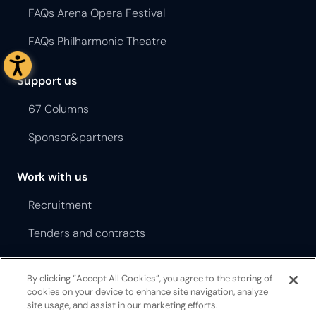
FAQs Arena Opera Festival
FAQs Philharmonic Theatre
Support us
67 Columns
Sponsor&partners
Work with us
Recruitment
Tenders and contracts
Terms and Conditions Opera Festival
By clicking “Accept All Cookies”, you agree to the storing of
cookies on your device to enhance site navigation, analyze
Terms and Conditions Teatro Filarmonico
site usage, and assist in our marketing efforts.