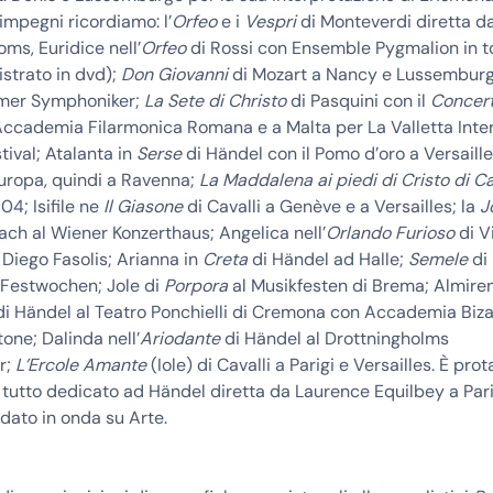
 impegni ricordiamo: l’
Orfeo
e i
Vespri
di Monteverdi diretta d
oms, Euridice nell’
Orfeo
di Rossi con Ensemble Pygmalion in t
istrato in dvd);
Don Giovanni
di Mozart a Nancy e Lussemburg
umer Symphoniker;
La Sete di Christo
di Pasquini con il
Concer
Accademia Filarmonica Romana e a Malta per La Valletta Inte
ival; Atalanta in
Serse
di Händel con il Pomo d’oro a Versaille
Europa, quindi a Ravenna;
La Maddalena ai piedi di Cristo di C
04; Isifile ne
Il Giasone
di Cavalli a Genève e a Versailles; la
J
ach al Wiener Konzerthaus; Angelica nell’
Orlando Furioso
di V
Diego Fasolis; Arianna in
Creta
di Händel ad Halle;
Semele
di 
 Festwochen; Jole di
Porpora
al Musikfesten di Brema; Almire
i Händel al Teatro Ponchielli di Cremona con Accademia Biza
one; Dalinda nell’
Ariodante
di Händel al Drottningholms
r;
L’Ercole Amante
(Iole) di Cavalli a Parigi e Versailles. È pro
tutto dedicato ad Händel diretta da Laurence Equilbey a Pari
dato in onda su Arte.