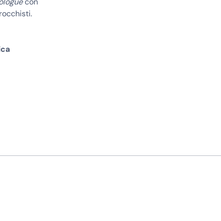
ologue
con
rocchisti.
ica