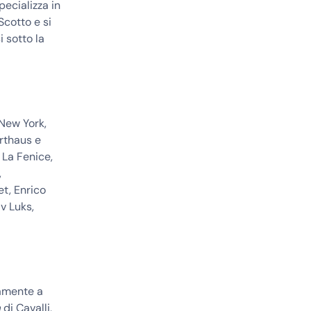
pecializza in
cotto e si
 sotto la
 New York,
erthaus e
 La Fenice,
,
et, Enrico
v Luks,
vamente a
a
di Cavalli,