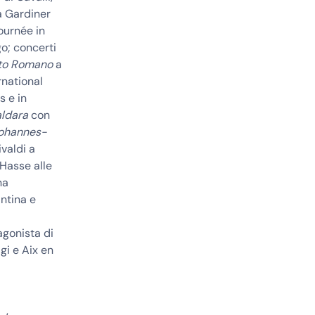
a Gardiner
ournée in
o; concerti
to Romano
a
rnational
s e in
aldara
con
ohannes-
ivaldi a
Hasse alle
na
ntina e
tagonista di
gi e Aix en