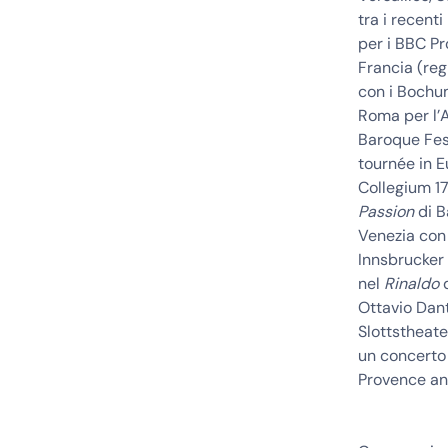
tra i recenti
per i BBC Pr
Francia (reg
con i Boch
Roma per l’
Baroque Fest
tournée in 
Collegium 17
Passion
di B
Venezia con 
Innsbrucker
nel
Rinaldo
d
Ottavio Dant
Slottstheate
un concerto 
Provence an