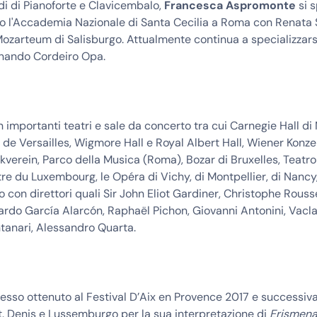
di di Pianoforte e Clavicembalo,
Francesca Aspromonte
si s
o l'Accademia Nazionale di Santa Cecilia a Roma con Renata S
ozarteum di Salisburgo. Attualmente continua a specializzarsi
rnando Cordeiro Opa.
in importanti teatri e sale da concerto tra cui Carnegie Hall di
de Versailles, Wigmore Hall e Royal Albert Hall, Wiener Konz
verein, Parco della Musica (Roma), Bozar di Bruxelles, Teatro
e du Luxembourg, le Opéra di Vichy, di Montpellier, di Nancy
 con direttori quali Sir John Eliot Gardiner, Christophe Rouss
ardo García Alarcón, Raphaël Pichon, Giovanni Antonini, Vacla
tanari, Alessandro Quarta.
esso ottenuto al Festival D’Aix en Provence 2017 e successi
St. Denis e Lussemburgo per la sua interpretazione di
Erismen