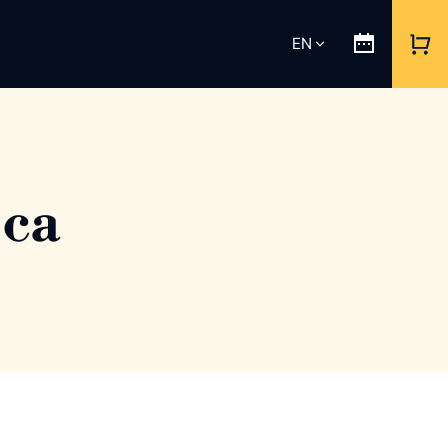
EN
sca