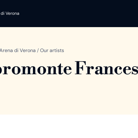
 di Verona
Arena di Verona
/
Our artists
romonte France