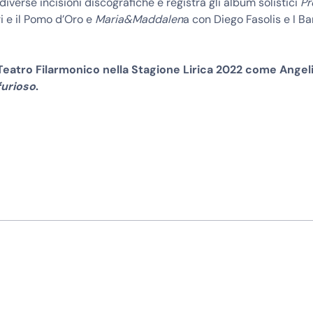
iverse incisioni discografiche e registra gli album solistici
Pr
i e il Pomo d’Oro e
Maria&Maddalen
a con Diego Fasolis e I Ba
Teatro Filarmonico nella Stagione Lirica 2022 come Angel
furioso
.