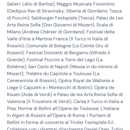
Salieri; Lélio di Berlioz), Maggio Musicale Fiorentino
(Oedipus Rex di Stravinsky; Siberia di Giordano; Tosca
di Puccini), Salzburger Festspiele (Tosca), Palau de Les
Arts Reina Sofia (Don Giovanni di Mozart), Scala di
Milano (Andrea Chénier di Giordano), Festival della
Valle d'Itria a Martina Franca (Il Turco in Italia di
Rossini); Comunale di Bologna (Le Comte Ory di
Rossini); Festival Donizetti di Bergamo (Alfredo il
Grande), Festival Puccini a Torre del Lago (La
Bohème), San Carlo di Napoli (Messa in do minore di
Mozart); Théâtre du Capitole a Toulouse (La
Cenerentola di Rossini), Opéra Royal de Wallonie a
Liège (I Capuleti e i Montecchi di Bellini); Opéra de
Rouen (Aida di Verdi) e Palau de les Arts Reina Sofia di
Valencia (Il Trovatore di Verdi). Canta Il Turco in Italia a
Pisa; Norma di Bellini all'Opera de Toulouse; L'Italiana
in Algeri di Rossini all'Opera di Roma; I Puritani di
Bellini in forma di concerto al Tiroler Festspiele Erl.
Collabora con i direttori d’orchestra Daniel Oren, Zubin