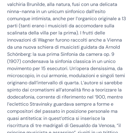
valchiria Brunilde, alla natura, fusi con una delicata
ninna-nanna in un unicum sinfonico dall’esito
comunque intimista, anche per l’organico originale a 13
parti (tanti erano i musicisti da accomodare sulla
scalinata della villa per la prima). I frutti delle
innovazioni di Wagner furono raccolti anche a Vienna
da una nuova schiera di musicisti guidata da Arnold
Schönberg: la sua prima Sinfonia da camera op. 9
(1907) condensava la sinfonia classica in un unico
movimento per 15 esecutori. Un’opera densissima, da
microscopio, in cui armonie, modulazioni e singoli temi
originano dall’intervallo di quarta. L’autore si sarebbe
spinto dai cromatismi all’atonalità fino a teorizzare la
dodecafonia, corrente di riferimento nel ‘900, mentre
l’eclettico Stravinsky guardava sempre a forme e
compositori del passato in posizione personale ma
quasi antitetica: in quest’ottica si inserisce la
riscrittura di tre madrigali di Gesualdo da Venosa, “il
principe musicista e assassino”, riuniti in un trittico