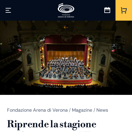
Fondazione Arena di Verona
/
Magazine
/
News
Riprende la stagione