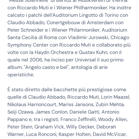
"Messe Solennelle" di Berlioz al Musikverein di Vienna
con Riccardo Muti e i Wiener Philharmoniker. Ha inoltre
calcato i palchi dell'Auditorium Lingotto di Torino con
Claudio Abbado, Conertgebouw di Amsterdam con
Peter Schneider e i Wiener Philarmoniker, Auditorium
Santa Cecilia di Roma con Vladimir Jurowski, Chicago
Symphony Center con Riccardo Muti e collaborato più
volte con la Haydn Orchestra e Gustav Kuhn, con il
quale nel 2006, ha inciso per Universal il suo primo
album, "Angelo casto e bel", antologia di arie
operistiche.
È stato diretto dalle bacchette più prestigiose come
quelle di Claudio Abbado, Riccardo Muti, Lorin Maazel,
Nikolaus Harnoncourt, Mariss Jansons, Zubin Mehta,
Seiji Ozawa, James Conlon, Daniele Gatti, Antonio
Pappano e, tra i registi, Franco Zeffirelli, Woody Allen,
Peter Stein, Graham Vick, Willy Decker, Deborah
Warner, Luca Ronconi, Kasper Holten, David McVicar,