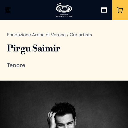
Fondazione Arena di Verona
/
Our artists
Pirgu Saimir
Tenore