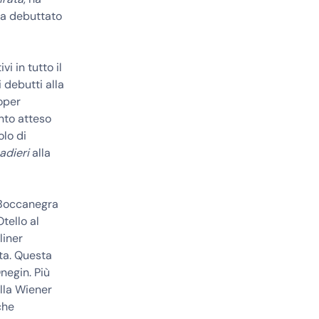
ha debuttato
i in tutto il
debutti alla
oper
anto atteso
olo di
adieri
alla
 Boccanegra
tello al
liner
nta. Questa
negin. Più
lla Wiener
che