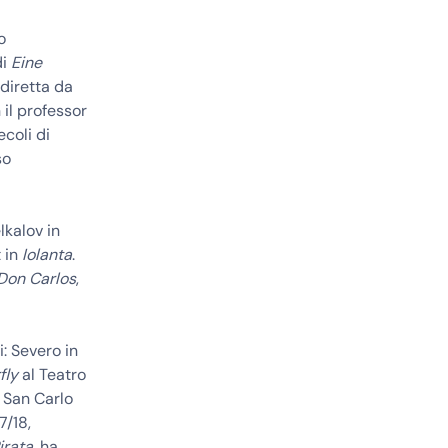
o
di
Eine
diretta da
il professor
coli di
so
lkalov in
t in
Iolanta
.
Don Carlos
,
i: Severo in
fly
al Teatro
 San Carlo
7/18,
Pirata
, ha