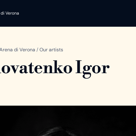
 di Verona
Arena di Verona
/
Our artists
ovatenko Igor