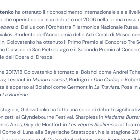
atenko
ha ottenuto il riconoscimento internazionale sia a livell
o che operistico dal suo debutto nel 2006 nella prima russa 
Lebens
di Delius con l'Orchestra Filarmonica Nazionale Russa, 
vakov. Studente dell'Accademia delle Arti Corali di Mosca con 
n, Golovatenko ha ottenuto il Primo Premio al Concorso Tre Se
o Classico di San Pietroburgo e il Secondo Premio al Concor
le dell'Opera di Dresda.
ne 2017/18 Golovatenko è tornato al Bolshoi come Andrei Tche
nov
, Lescaut in
Manon Lescaut
, Rodrigo in
Don Carlos
, e Rober
za è apparso al Bolshoi come Germont in
La Traviata
, Posa in
n
La Bohème
.
stagioni, Golovatenko ha fatto una serie di debutti significativ
nizetti al Glyndebourne Festival, Sharpless in
Madama Butter
enos Aires, Guy de Montfort in
Les vêpres Siciliennes
al Teatro
 il Conte di Luna alla Bayerische Staatsoper. Nella stagione 201
 è apparso anche all'Opéra de Bordeaux come Ernesto ne
Il 