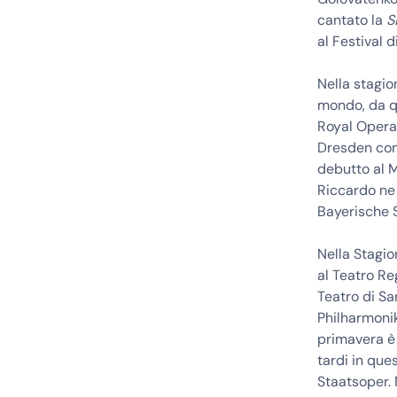
cantato la
S
al Festival 
Nella stagion
mondo, da q
Royal Opera
Dresden come
debutto al M
Riccardo n
Bayerische 
Nella Stagi
al Teatro Re
Teatro di Sa
Philharmonik
primavera è 
tardi in que
Staatsoper. 