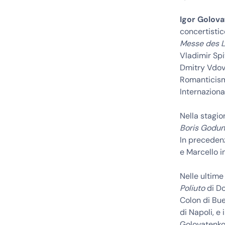
Igor Golov
concertistic
Messe des 
Vladimir Spi
Dmitry Vdovi
Romanticism
Internaziona
Nella stagio
Boris Godu
In preceden
e Marcello i
Nelle ultime 
Poliuto
di Do
Colon di Bu
di Napoli, e
Golovatenko