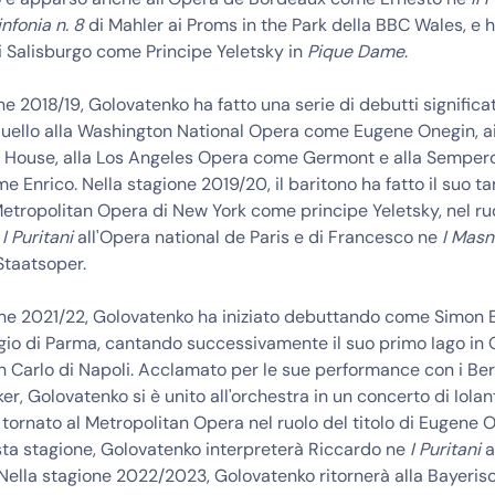
infonia n. 8
di Mahler ai Proms in the Park della BBC Wales, e 
di Salisburgo come Principe Yeletsky in
Pique Dame
.
e 2018/19, Golovatenko ha fatto una serie di debutti significativ
uello alla Washington National Opera come Eugene Onegin, ai 
 House, alla Los Angeles Opera come Germont e alla Semper
 Enrico. Nella stagione 2019/20, il baritono ha fatto il suo t
etropolitan Opera di New York come principe Yeletsky, nel ru
e
I Puritani
all'Opera national de Paris e di Francesco ne
I Masn
Staatsoper.
one 2021/22, Golovatenko ha iniziato debuttando come Simon
gio di Parma, cantando successivamente il suo primo Iago in O
n Carlo di Napoli. Acclamato per le sue performance con i Ber
er, Golovatenko si è unito all'orchestra in un concerto di Iola
tornato al Metropolitan Opera nel ruolo del titolo di Eugene O
sta stagione, Golovatenko interpreterà Riccardo ne
I Puritani
a
Nella stagione 2022/2023, Golovatenko ritornerà alla Bayeris