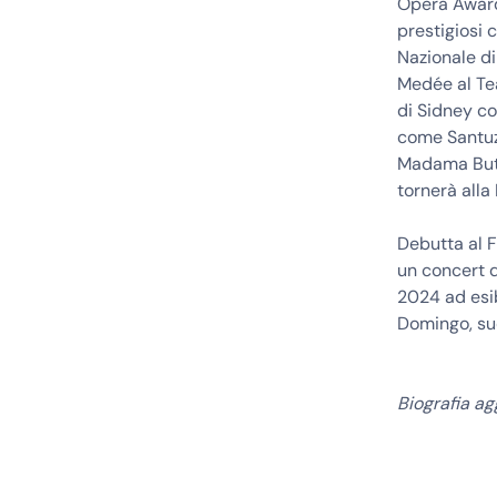
Opera Awards
prestigiosi 
Nazionale di
Medée al Tea
di Sidney c
come Santuzz
Madama Butte
tornerà alla
Debutta al F
un concert d
2024 ad esi
Domingo, su
Biografia a