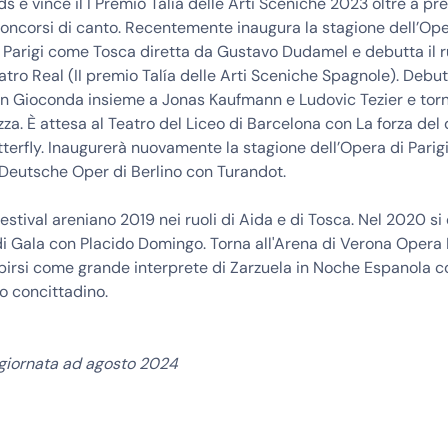
 e vince il I Premio Talía delle Arti Sceniche 2023 oltre a pre
concorsi di canto. Recentemente inaugura la stagione dell’Op
 Parigi come Tosca diretta da Gustavo Dudamel e debutta il r
tro Real (II premio Talía delle Arti Sceniche Spagnole). Debut
on Gioconda insieme a Jonas Kaufmann e Ludovic Tezier e torn
a. È attesa al Teatro del Liceo di Barcelona con La forza del 
rfly. Inaugurerà nuovamente la stagione dell’Opera di Parig
 Deutsche Oper di Berlino con Turandot.
estival areniano 2019 nei ruoli di Aida e di Tosca. Nel 2020 si 
i Gala con Placido Domingo. Torna all'Arena di Verona Opera 
birsi come grande interprete di Zarzuela in Noche Espanola c
o concittadino.
ggiornata ad agosto 2024