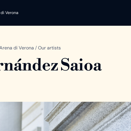
 di Verona
Arena di Verona
/
Our artists
nández Saioa