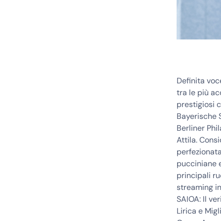
Definita voc
tra le più a
prestigiosi 
Bayerische S
Berliner Phi
Attila. Cons
perfezionata;
pucciniane e
principali r
streaming in
SAIOA: Il ve
Lirica e Mig