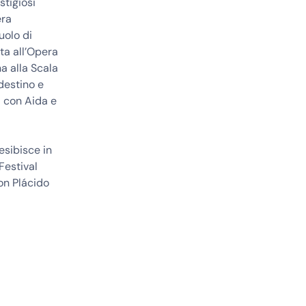
stigiosi
era
uolo di
ta all’Opera
a alla Scala
destino e
i con Aida e
esibisce in
Festival
on Plácido