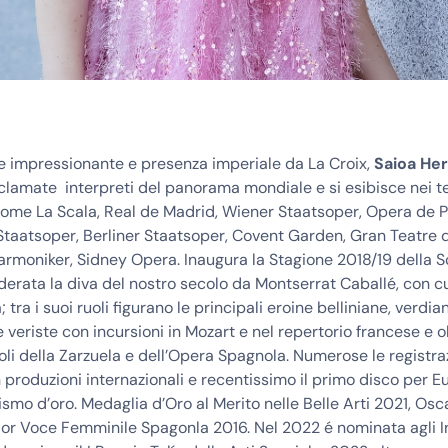
e impressionante e presenza imperiale da La Croix,
Saioa He
cclamate interpreti del panorama mondiale e si esibisce nei te
come La Scala, Real de Madrid, Wiener Staatsoper, Opera de P
taatsoper, Berliner Staatsoper, Covent Garden, Gran Teatre d
larmoniker, Sidney Opera. Inaugura la Stagione 2018/19 della 
iderata la diva del nostro secolo da Montserrat Caballé, con cu
 tra i suoi ruoli figurano le principali eroine belliniane, verdia
 veriste con incursioni in Mozart e nel repertorio francese e o
uoli della Zarzuela e dell’Opera Spagnola. Numerose le registraz
 produzioni internazionali e recentissimo il primo disco per E
rismo d’oro. Medaglia d’Oro al Merito nelle Belle Arti 2021, Osc
lior Voce Femminile Spagonla 2016. Nel 2022 é nominata agli I