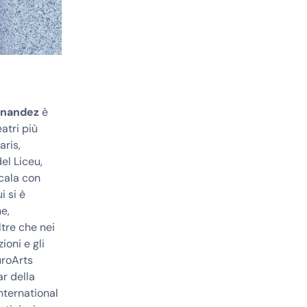
rnandez
è
atri più
aris,
el Liceu,
Scala con
i si è
ne,
ltre che nei
ioni e gli
uroArts
ar della
nternational