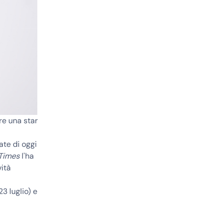
re una star
te di oggi
Times
l'ha
vità
3 luglio) e