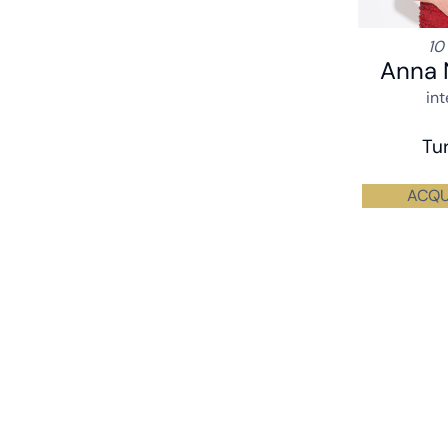
10
Anna 
in
Tu
ACQU