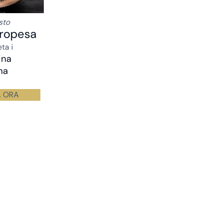
sto
Oropesa
ta i
ina
na
A ORA