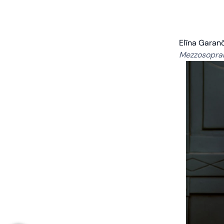
Elīna Garan
Mezzosopra