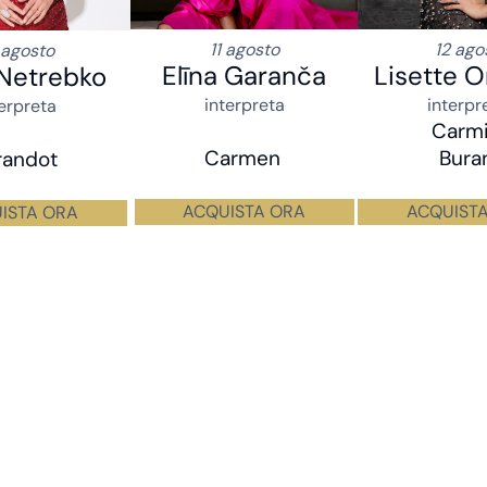
11 agosto
12 ago
 agosto
Elīna Garanča
Lisette 
Netrebko
interpreta
interpre
terpreta
Carm
Carmen
Bura
randot
ACQUISTA ORA
ACQUIST
ISTA ORA