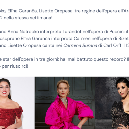
o, Elīna Garanča, Lisette Oropesa: tre regine dell'opera all'
2 nella stessa settimana!
rano
Anna Netrebko
interpreta
Turandot
nell'opera di Puccini il
zosoprano
Elīna Garanča
interpreta
Carmen
nell'opera di Bizet
rano
Lisette Oropesa
canta nei
Carmina Burana
di Carl Orff il 
e star dell'opera in tre giorni: hai mai battuto questo record? 
 per riuscirci!