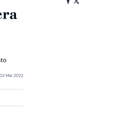
era
sto
02 Mai 2022