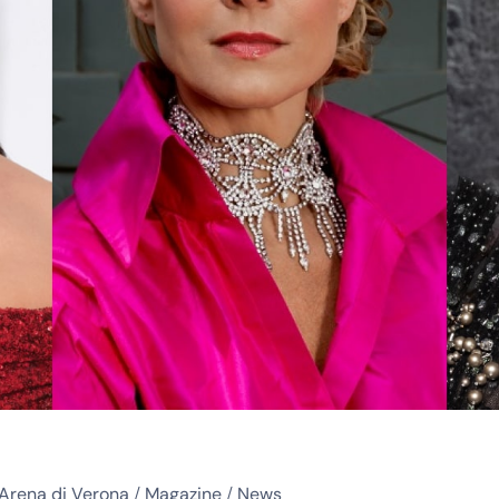
Arena di Verona
/
Magazine
/
News