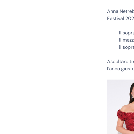
Anna Netrebk
Festival 202
Il sop
il mez
il sop
Ascoltare tr
l'anno giusto