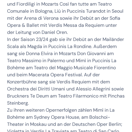
und Fiordiligi in Mozarts Così fan tutte am Teatro
Comunale in Bologna, Liù in Puccinis Turandot in Seoul
mit der Arena di Verona sowie ihr Debüt an der Sofia
Opera & Ballet mit Verdis Messa da Requiem unter
der Leitung von Daniel Oren.
In der Saison 23/24 gab sie ihr Debüt an der Mailänder
Scala als Magda in Puccinis La Rondine. Außerdem
sang sie Donna Elvira in Mozarts Don Giovanni am
Teatro Massimo in Palermo und Mimì in Puccinis La
Bohème am Teatro del Maggio Musicale Fiorentino
und beim Macerata Opera Festival. Auf der
Konzertbühne sang sie Verdis Requiem mit dem
Orchestra dei Diritti Umani und Alessio Allegrini sowie
Bruckners Te Deum am Teatro Filarmonico mit Pinchas
Steinberg.
Zu ihren weiteren Opernerfolgen zählen Mimì in La
Bohème am Sydney Opera House, am Bolschoi-
Theater in Moskau und an der Deutschen Oper Berlin;
Violetta in Verdis La Traviata am Teatro di San Carlo,