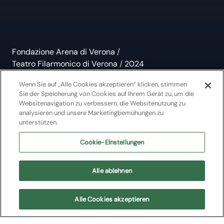
Fondazione Arena di Verona
/
Teatro Filarmonico di Verona
/
2024
7° concerto Museo in
Wenn Sie auf „Alle Cookies akzeptieren“ klicken, stimmen
Sie der Speicherung von Cookies auf Ihrem Gerät zu, um die
Musica
Websitenavigation zu verbessern, die Websitenutzung zu
analysieren und unsere Marketingbemühungen zu
unterstützen.
Musica da Camera
Cookie-Einstellungen
Rassegna Museo in Musica
Alle ablehnen
Teatro Filarmonico di Verona
Alle Cookies akzeptieren