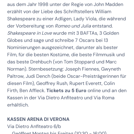
aus dem Jahr 1998 unter der Regie von John Madden
erzählt von der Liebe des Schriftstellers William
Shakespeare zu einer Adligen, Lady Viola, die während
der Vorbereitung von
Romeo und Julia
entstand.
Shakespeare in Love
wurde mit 3 BAFTAs, 3 Golden
Globes und sage und schreibe 7 Oscars bei 13
Nominierungen ausgezeichnet, darunter als bester
Film, für die besten Kostüme, die beste Filmmusik und
das beste Drehbuch (von Tom Stoppard und Marc
Norman). Sternbesetzung: Joseph Fiennes, Gwyneth
Paltrow, Judi Dench (beide Oscar-Preisträgerinnen für
diesen Film), Geoffrey Rush, Rupert Everett, Colin
Firth, Ben Affleck.
Tickets zu 5 Euro
online und an den
Kassen in der Via Dietro Anfiteatro und Via Roma
erhältlich.
KASSEN ARENA DI VERONA
Via Dietro Anfiteatro 6/b
Geöffnet Montag bis Freitag (10:30 - 16:00)