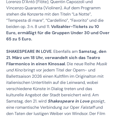
Lorenzo D’Antò (Flöte), Quentin Capozzoli und
Vincenzo Quaranta (Violinen). Auf dem Programm
stehen die Konzerte mit den Titeln “La Notte”,
“Tempesta di mare”, “Cardellino”, “Favorito” und die
beiden op. 3 n. 8 und 11.
Vollzahler-Tickets zu 10
Euro, ermäßigt für die Gruppen Under 30 und Over
65 zu 5 Euro.
SHAKESPEARE IN LOVE
. Ebenfalls am
Samstag, den
21. März um 18 Uhr, verwandelt sich das Teatro
Filarmonico in einen Kinosaal
. Die neue Reihe
Musik
und Kino
bringt vor jedem Titel der Opern- und
Ballettsaison 2026 einen Kultfilm im Originalton mit
italienischen Untertiteln auf die Leinwand, wobei
verschiedene Künste in Dialog treten und das
kulturelle Angebot der Stadt bereichert wird. Am
Samstag, den 21. wird
Shakespeare in Love
gezeigt,
eine romantische Verbindung zur Oper
Falstaff
und
den Taten der lustigen Weiber von Windsor. Der Film