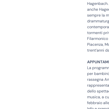
Hagenbach. U
anche Hagen
sempre la m
drammaturgi
contemporan
tormenti pri
Filarmonico 
Piacenza, Mo
trent’anni d
APPUNTAME
La programm
per bambini,
rassegna And
rappresentaz
dello spetta
musica, a cu
febbraio alle
Info e pren