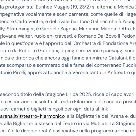
lla protagonista, Eunhee Maggio (19, 23/2) si alterna a Monica Z
 impegnativa vocalmente e scenicamente, come quelle di Hag
tenore Carlo Ventre, e del rivale baritono Gellner, che è Youngj
ly, Strimminger, è Gabriele Sagona, Marianna Mappa è Afra, 
l giovane Walter, ruolo en-travesti, e Romano Dal Zovo il Pedon
e in quest’opera è l’apporto dell’Orchestra di Fondazione Ar
arato da Roberto Gabbiani, dipinge emozioni e paesaggi sono
mica e timbrica che ancora oggi fanno ammirare Catalani, il 
e scomparso e sommerso dalla fama del conterraneo Puccini
tonio Pirolli, apprezzato anche a Verona tanto in Anfiteatro q
l secondo titolo della Stagione Lirica 2025, ricca di capolavori
prima esecuzione assoluta al Teatro Filarmonico: è ancora possi
ovi carnet e biglietti singoli per ogni data al link
arena.it/it/teatro-filarmonico
, alla Biglietteria dell’Arena e, 
a, alla Biglietteria stessa del Teatro in via Mutilati. La Stagio
 città e le diverse realtà associative nella programmazione ce