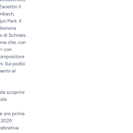
anettin il
enbach,
un Park. Il
Eleonora
e di Schnals.
ena che, con
ri con
compositore
. Sul podio
uanto al
 da scoprire
bile
due ore prima
ne 2025
lebrativa