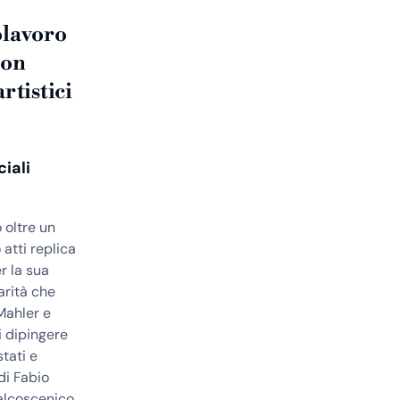
olavoro
con
rtistici
ciali
 oltre un
 atti replica
r la sua
arità che
 Mahler e
i dipingere
stati e
di Fabio
palcoscenico,