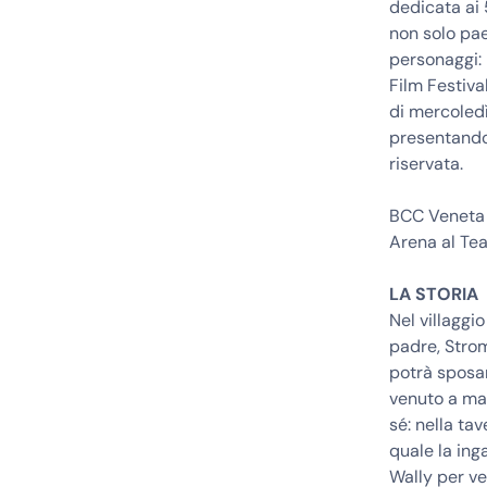
dedicata ai 
non solo pae
personaggi: 
Film Festiva
di mercoledì 
presentando 
riservata.
BCC Veneta 
Arena al Tea
LA STORIA
Nel villaggi
padre, Strom
potrà sposar
venuto a man
sé: nella ta
quale la inga
Wally per ve