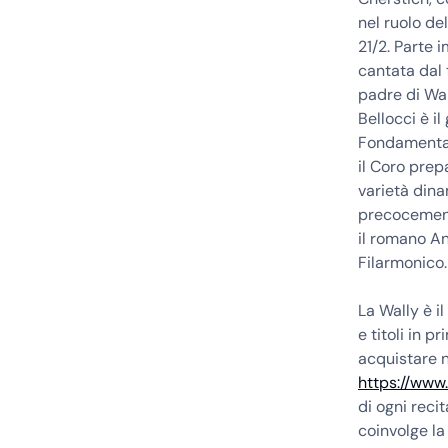
nel ruolo de
21/2. Parte
cantata dal 
padre di Wal
Bellocci è i
Fondamental
il Coro prep
varietà dina
precocement
il romano An
Filarmonico.
La Wally è i
e titoli in 
acquistare nu
https://www.
di ogni recit
coinvolge la