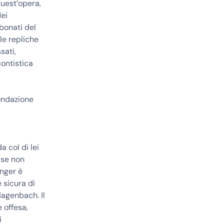
uest’opera,
dei
bbonati del
 le repliche
sati,
contistica
ondazione
a col di lei
 se non
inger è
 sicura di
Hagenbach. Il
e offesa,
i