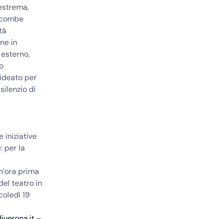
 estrema,
incombe
tà
ne in
esterno,
o
 ideato per
ilenzio di
iniziative
: per la
n’ora prima
del teatro in
coledì 19
verona.it
–