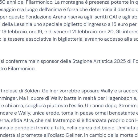
50 anni del Filarmonico. La montagna è presenza potente in q
saggio ma luogo dell’anima e forza che determina il destino 
per questo Fondazione Arena riserva agli iscritti CAI e agli a
l della Lessinia uno speciale biglietto d'ingresso a 15 euro per
19 febbraio, ore 19, e di venerdì 21 febbraio, ore 20. Gli interes
la tessera associativa in biglietteria, avranno accesso alla s
si conferma main sponsor della Stagione Artistica 2025 di F
tro Filarmonico.
o tirolese di Sölden, Gellner vorrebbe sposare Wally e si accord
minger. Ma il cuore di Wally batte in realtà per Hagenbach e,
e chi ama, sceglierà piuttosto l’esilio. Un anno dopo, Stromm
care e Wally, unica erede, torna in paese ormai benestante e
verna, sfida Afra, che nel frattempo si è fidanzata proprio con 
nna e deride di fronte a tutti, nella danza del bacio. Umiliata 
ndetta si promette all’odiato Gellner, in cambio della morte d