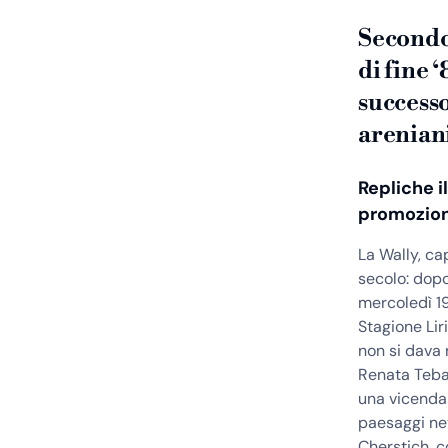
Secondo 
di fine 
successo
areniani
Repliche i
promozioni
La Wally, ca
secolo: dopo 
mercoledì 19
Stagione Lir
non si dava 
Renata Tebal
una vicenda d
paesaggi nev
Cherstich, c