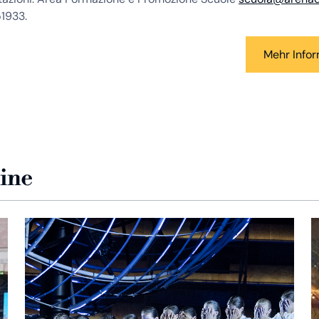
51933.
Mehr Info
zine