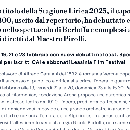
titolo della Stagione Lirica 2025, il cap
‘800, uscito dal repertorio, ha debuttato 
 nello spettacolo di Berloffa e complessi a
 diretti dal Maestro Pirolli.
l 19, 21 e 23 febbraio con nuovi debutti nel cast. Spe
 per iscritti CAI e abbonati Lessinia Film Festival
polavoro di Alfredo Catalani del 1892, è tornata a Verona dopo
il successo di pubblico e critica alla prima, l’opera in quattro
 febbraio alle 19, venerdì 21 alle 20, domenica 23 alle 15.30. Pe
ica al Filarmonico, Fondazione Arena propone una autentica r
nello stesso teatro dal 1920. L’opera, prediletta da Toscanini,
di, richiede voci impavide e una grande orchestra in grado d
i forti emozioni all’ombra delle Alpi tirolesi, fra amori contra
osi. L’allestimento vede alla regia Nicola Berloffa, con scene 
ostumi di Valeria Donata Bettella e luci di Valerio Tiberi. Sul 