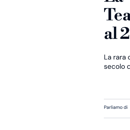
Tea
al 
La rara 
secolo d
Parliamo di