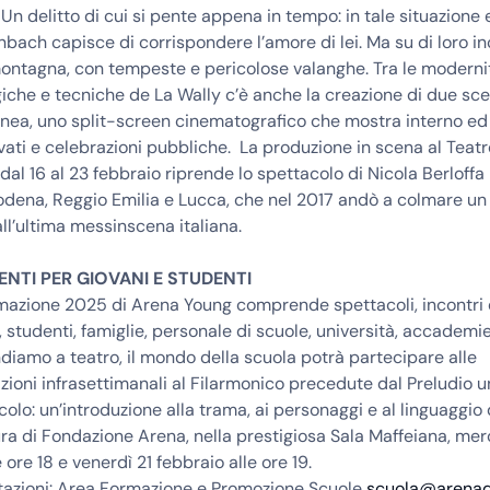
n delitto di cui si pente appena in tempo: in tale situazione
bach capisce di corrispondere l’amore di lei. Ma su di loro 
ontagna, con tempeste e pericolose valanghe. Tra le moderni
che e tecniche de La Wally c’è anche la creazione di due sce
ea, uno split-screen cinematografico che mostra interno ed 
vati e celebrazioni pubbliche. La produzione in scena al Teatr
dal 16 al 23 febbraio riprende lo spettacolo di Nicola Berloffa
dena, Reggio Emilia e Lucca, che nel 2017 andò a colmare un s
all’ultima messinscena italiana.
NTI PER GIOVANI E STUDENTI
azione 2025 di Arena Young comprende spettacoli, incontri e 
 studenti, famiglie, personale di scuole, università, accademie
iamo a teatro, il mondo della scuola potrà partecipare alle
ioni infrasettimanali al Filarmonico precedute dal Preludio u
colo: un’introduzione alla trama, ai personaggi e al linguaggio 
ra di Fondazione Arena, nella prestigiosa Sala Maffeiana, mer
 ore 18 e venerdì 21 febbraio alle ore 19.
otazioni: Area Formazione e Promozione Scuole
scuola@arenadi