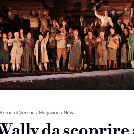
Arena di Verona
/
Magazine
/
News
Wally da scoprire 