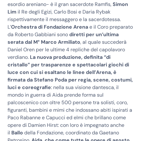
esordio areniano- è il gran sacerdote Ramfis,
Simon
Lim
il Re degli Egizi, Carlo Bosi e Daria Rybak
rispettivamente il messaggero e la sacerdotessa.
L’
Orchestra di Fondazione Arena
e il Coro preparato
da Roberto Gabbiani sono
diretti per un’ultima
serata dal M° Marco Armiliato
, al quale succederà
Daniel Oren per le ultime 4 repliche del capolavoro
verdiano.
La nuova produzione, definita “di
cristallo” per trasparenze e spettacolari giochi di
luce con cui si esaltano le linee dell’Arena, è
firmata da Stefano Poda per regia, scene, costumi,
luci e coreografie
: nella sua visione dantesca, il
mondo in guerra di Aida prende forma sul
palcoscenico con oltre 500 persone tra solisti, coro,
figuranti, bambini e mimi che indossano abiti ispirati a
Paco Rabanne e Capucci ed elmi che brillano come
opere di Damien Hirst: con loro è impegnato anche
il
Ballo
della Fondazione, coordinato da Gaetano
Petrosino.
Aida, che come tutte le opere di agosto