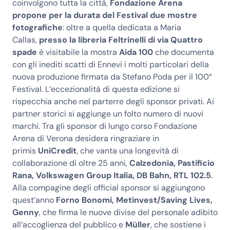
coinvolgono tutta la città,
Fondazione Arena
propone per la durata del Festival due mostre
fotografiche
: oltre a quella dedicata a Maria
Callas,
presso la libreria Feltrinelli di via Quattro
spade
è visitabile la mostra
Aida 100
che documenta
con gli inediti scatti di Ennevi i molti particolari della
nuova produzione firmata da Stefano Poda per il 100°
Festival. L’eccezionalità di questa edizione si
rispecchia anche nel parterre degli sponsor privati. Ai
partner storici si aggiunge un folto numero di nuovi
marchi. Tra gli sponsor di lungo corso Fondazione
Arena di Verona desidera ringraziare in
primis
UniCredit
, che vanta una longevità di
collaborazione di oltre 25 anni,
Calzedonia, Pastificio
Rana, Volkswagen Group Italia, DB Bahn, RTL 102.5
.
Alla compagine degli official sponsor si aggiungono
quest’anno
Forno Bonomi, Metinvest/Saving Lives,
Genny
, che firma le nuove divise del personale adibito
all’accoglienza del pubblico e
Müller
, che sostiene i