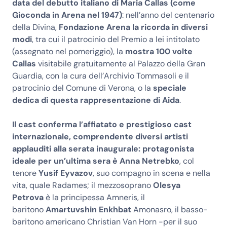
data del debutto italiano di Maria Callas (come
Gioconda in Arena nel 1947)
: nell’anno del centenario
della Divina,
Fondazione Arena la ricorda in diversi
modi
, tra cui il patrocinio del Premio a lei intitolato
(assegnato nel pomeriggio), la
mostra 100 volte
Callas
visitabile gratuitamente al Palazzo della Gran
Guardia, con la cura dell’Archivio Tommasoli e il
patrocinio del Comune di Verona, o la
speciale
dedica di questa rappresentazione di Aida
.
Il cast conferma l’affiatato e prestigioso cast
internazionale, comprendente diversi artisti
applauditi alla serata inaugurale: protagonista
ideale per un’ultima sera è Anna Netrebko
, col
tenore
Yusif Eyvazov
, suo compagno in scena e nella
vita, quale Radames; il mezzosoprano
Olesya
Petrova
è la principessa Amneris, il
baritono
Amartuvshin Enkhbat
Amonasro, il basso-
baritono americano Christian Van Horn -per il suo