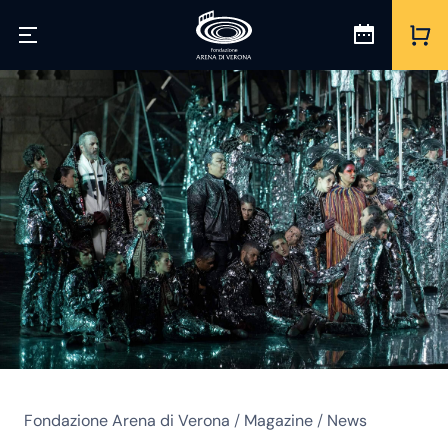
Fondazione Arena di Verona
/
Magazine
/
News