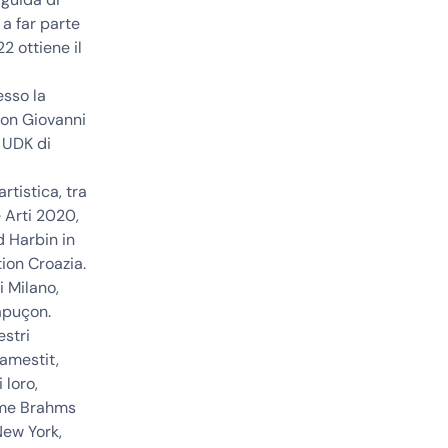
a far parte
 ottiene il
esso la
con Giovanni
 UDK di
rtistica, tra
 Arti 2020,
d Harbin in
ion Croazia.
i Milano,
apuçon.
estri
Tamestit,
 loro,
come Brahms
New York,