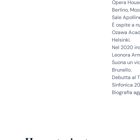
Opera House 
Berlino, Moz
Sale Apollin
È ospite a n
Ozawa Academ
Helsinki.
Nel 2020 inc
Leonora Arme
Suona un vi
Brunello.
Debutta al 
Sinfonica 2
Biografia a