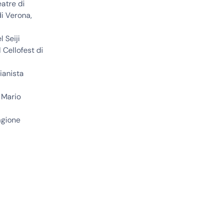
eatre di
di Verona,
 Seiji
 Cellofest di
ianista
 Mario
agione