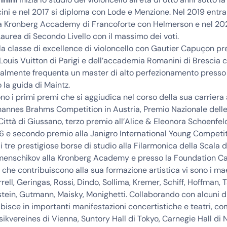
ni e nel 2017 si diploma con Lode e Menzione. Nel 2019 entra 
a Kronberg Accademy di Francoforte con Helmerson e nel 2022
aurea di Secondo Livello con il massimo dei voti.
 classe di excellence di violoncello con Gautier Capuçon pr
ouis Vuitton di Parigi e dell’accademia Romanini di Brescia 
tualmente frequenta un master di alto perfezionamento presso
 la guida di Maintz.
o i primi premi che si aggiudica nel corso della sua carriera a
hannes Brahms Competition in Austria, Premio Nazionale delle
i, Città di Giussano, terzo premio all’Alice & Eleonora Schoenfel
6 e secondo premio alla Janigro International Young Competit
di tre prestigiose borse di studio alla Filarmonica della Scala d
menschikov alla Kronberg Academy e presso la Foundation C
i che contribuiscono alla sua formazione artistica vi sono i ma
rrell, Geringas, Rossi, Dindo, Sollima, Kremer, Schiff, Hoffman, 
rstein, Gutmann, Maisky, Monighetti. Collaborando con alcuni di
esibisce in importanti manifestazioni concertistiche e teatri, 
ikvereines di Vienna, Suntory Hall di Tokyo, Carnegie Hall di 