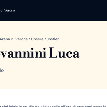
 di Verona
Arena di Verona
/
Unsere Künstler
vannini Luca
lo
nnini
inizia lo studio del violoncello all’età di otto anni sotto l