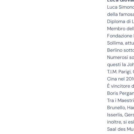
Luca Simonci
della famos
Diploma di L
Membro della
Fondazione L
Sollima, at
Berlino sotto
Numerosi son
questi la Jo
T.I.M. Parig
Cina nel 201
È vincitore 
Boris Perga
Tra i Maestr
Brunello, Ha
Isserlis, Ge
inoltre, si 
Saal des Mus