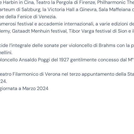
Harbin in Cina, Teatro la Pergola di Firenze, Philharmonic Th
arteum di Salzburg, la Victoria Hall a Ginevra, Sala Maffeiana 
ee della Fenice di Venezia.
umerosi festival e accademie internazionali, a varie edizioni del
y, Gstaadt Menhuin festival, Tibor Varga festival di Sion e il
ide l’integrale delle sonate per violoncello di Brahms con la p
llini.
oloncello Ansaldo Poggi del 1927 gentilmente concesso dal M°
Teatro Filarmonico di Verona nel terzo appuntamento della St
024.
ggiornata a Marzo 2024