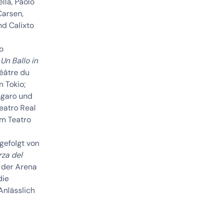
lla, Paolo
Carsen,
nd Calixto
o
;
Un Ballo in
héâtre du
n Tokio;
ngaro und
eatro Real
am Teatro
 gefolgt von
rza del
 der Arena
die
Anlässlich