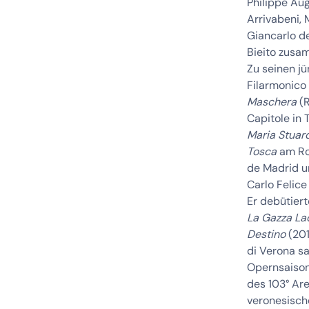
Philippe Aug
Arrivabeni, 
Giancarlo de
Bieito zusa
Zu seinen j
Filarmonico
Maschera
(R
Capitole in 
Maria Stuar
Tosca
am Ro
de Madrid u
Carlo Felice
Er debütier
La Gazza La
Destino
(201
di Verona s
Opernsaison
des 103° Ar
veronesisch