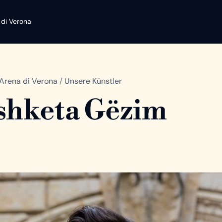
 di Verona
Arena di Verona
/
Unsere Künstler
shketa Gëzim