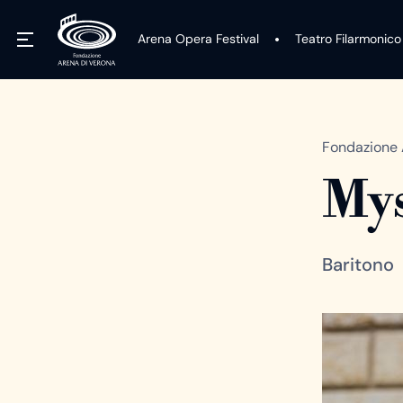
Arena Opera Festival
Teatro Filarmonico
Fondazione 
My
Baritono