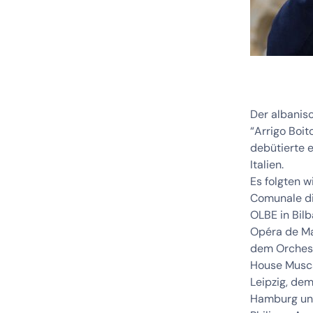
Der albanis
“Arrigo Boi
debütierte e
Italien.
Es folgten 
Comunale di
OLBE in Bilb
Opéra de Ma
dem Orchest
House Musca
Leipzig, de
Hamburg und