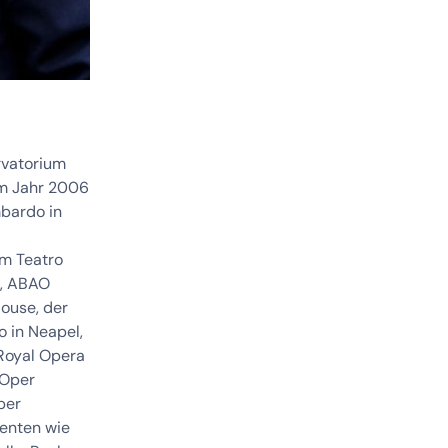
rvatorium
im Jahr 2006
mbardo in
em Teatro
a, ABAO
louse, der
 in Neapel,
Royal Opera
 Oper
per
genten wie