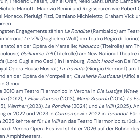
uin, Frédéric Chaslin, Daniel Oren, Nello Santi, Bruno Campane
Michele Mariotti, Maurizio Benini und Regisseuren wie Robert 
l Monaco, Pierluigi Pizzi, Damiano Michieletto, Graham Vick u
mmen.
üngsten Engagements zählen
La Rondine
(Rambaldo) am Teatr
 in Verona;
Le Villi
(Guglielmo Wulf) am Teatro Regio di Torino
enato) an der Opéra de Marseille;
Nabucco
(Titelrolle) am T
Toulouse;
Guillaume Tell
(Titelrolle) am New National Theatre i
da
(Lord Guglielmo Cecil) in Hamburg;
Robin Hood
von Dall’O
yal Opera House Muscat;
La Traviata
(Giorgio Germont) am T
nd an der Opéra de Montpellier;
Cavalleria Rusticana
(Alfio) 
 in Genua.
te 2010 am Teatro Filarmonico in Verona in
Die Lustige Witwe
,
dra
(2012),
L’Elisir d’amore
(2013),
Maria Stuarda
(2014),
La Fo
5),
Werther
(2023),
La Rondine
(2024) und
Le Villi
(2025). An
ang er 2022 und 2023 in
Carmen
sowie 2022 in
Turandot
. Für 
 2025 kehrte er für
Le Villi
an das Teatro Filarmonico zurück. 
ena di Verona Opera Festival steht er 2026 auf der Bühne des
en Amphitheaters.