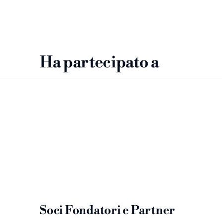
Ha partecipato a
Carmen 2022
Turand
Escamillo
Ping
Le Villi 2025
Guglielmo Wulf