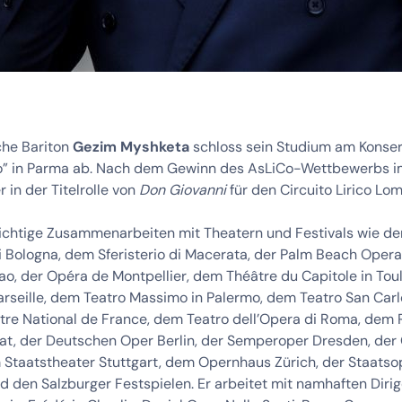
che Bariton
Gezim Myshketa
schloss sein Studium am Konse
to” in Parma ab. Nach dem Gewinn des AsLiCo-Wettbewerbs 
r in der Titelrolle von
Don Giovanni
für den Circuito Lirico Lo
wichtige Zusammenarbeiten mit Theatern und Festivals wie d
 Bologna, dem Sferisterio di Macerata, der Palm Beach Oper
ao, der Opéra de Montpellier, dem Théâtre du Capitole in Tou
rseille, dem Teatro Massimo in Palermo, dem Teatro San Carlo
re National de France, dem Teatro dell’Opera di Roma, dem 
t, der Deutschen Oper Berlin, der Semperoper Dresden, der
m Staatstheater Stuttgart, dem Opernhaus Zürich, der Staatso
 den Salzburger Festspielen. Er arbeitet mit namhaften Diri