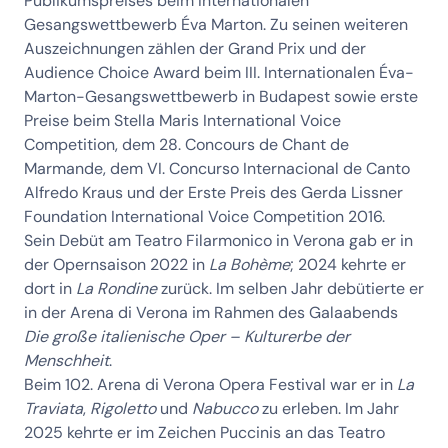
Publikumspreises beim Internationalen
Gesangswettbewerb Éva Marton. Zu seinen weiteren
Auszeichnungen zählen der Grand Prix und der
Audience Choice Award beim III. Internationalen Éva-
Marton-Gesangswettbewerb in Budapest sowie erste
Preise beim Stella Maris International Voice
Competition, dem 28. Concours de Chant de
Marmande, dem VI. Concurso Internacional de Canto
Alfredo Kraus und der Erste Preis des Gerda Lissner
Foundation International Voice Competition 2016.
Sein Debüt am Teatro Filarmonico in Verona gab er in
der Opernsaison 2022 in
La Bohème
; 2024 kehrte er
dort in
La Rondine
zurück. Im selben Jahr debütierte er
in der Arena di Verona im Rahmen des Galaabends
Die große italienische Oper – Kulturerbe der
Menschheit
.
Beim 102. Arena di Verona Opera Festival war er in
La
Traviata
,
Rigoletto
und
Nabucco
zu erleben. Im Jahr
2025 kehrte er im Zeichen Puccinis an das Teatro