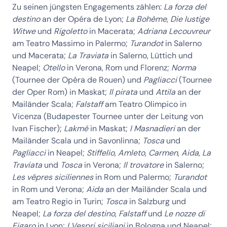
Zu seinen jüngsten Engagements zählen:
La forza del
destino
an der Opéra de Lyon;
La Bohème
,
Die lustige
Witwe
und
Rigoletto
in Macerata;
Adriana Lecouvreur
am Teatro Massimo in Palermo;
Turandot
in Salerno
und Macerata;
La Traviata
in Salerno, Lüttich und
Neapel;
Otello
in Verona, Rom und Florenz;
Norma
(Tournee der Opéra de Rouen) und
Pagliacci
(Tournee
der Oper Rom) in Maskat;
Il pirata
und
Attila
an der
Mailänder Scala;
Falstaff
am Teatro Olimpico in
Vicenza (Budapester Tournee unter der Leitung von
Ivan Fischer);
Lakmé
in Maskat;
I Masnadieri
an der
Mailänder Scala und in Savonlinna;
Tosca
und
Pagliacci
in Neapel;
Stiffelio
,
Amleto
,
Carmen
,
Aida
,
La
Traviata
und
Tosca
in Verona;
Il trovatore
in Salerno;
Les vêpres siciliennes
in Rom und Palermo;
Turandot
in Rom und Verona;
Aida
an der Mailänder Scala und
am Teatro Regio in Turin;
Tosca
in Salzburg und
Neapel;
La forza del destino
,
Falstaff
und
Le nozze di
Figaro
in Lyon;
I Vespri siciliani
in Bologna und Neapel;