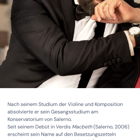
Nach seinem Studium der Violine und Komposition
absolvierte er sein Gesangsstudium am
Konservatorium von Salerno.
Seit seinem Debüt in Verdis
Macbeth
(Salerno, 2006)
erscheint sein Name auf den Besetzungszetteln