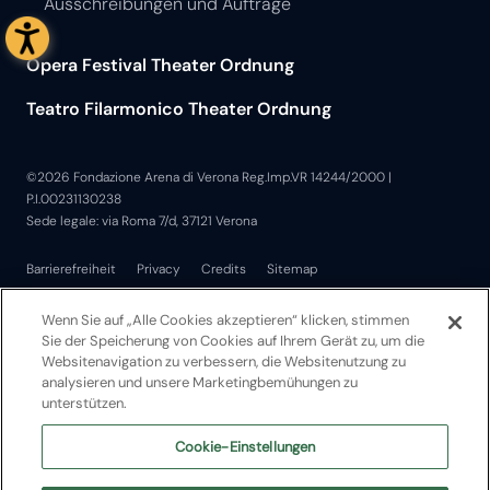
Ausschreibungen und Aufträge
Opera Festival Theater Ordnung
Teatro Filarmonico Theater Ordnung
©2026 Fondazione Arena di Verona Reg.Imp.VR 14244/2000 |
P.I.00231130238
Sede legale: via Roma 7/d, 37121 Verona
Barrierefreiheit
Privacy
Credits
Sitemap
Wenn Sie auf „Alle Cookies akzeptieren“ klicken, stimmen
Sie der Speicherung von Cookies auf Ihrem Gerät zu, um die
Websitenavigation zu verbessern, die Websitenutzung zu
analysieren und unsere Marketingbemühungen zu
unterstützen.
Cookie-Einstellungen