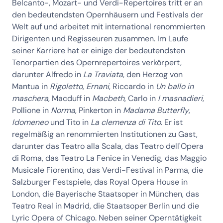
Belcanto-, Mozart- und Verdi-Repertoires tritt er an
den bedeutendsten Opernhäusern und Festivals der
Welt auf und arbeitet mit international renommierten
Dirigenten und Regisseuren zusammen. Im Laufe
seiner Karriere hat er einige der bedeutendsten
Tenorpartien des Opernrepertoires verkörpert,
darunter Alfredo in
La Traviata
, den Herzog von
Mantua in
Rigoletto
,
Ernani
, Riccardo in
Un ballo in
maschera
, Macduff in
Macbeth
, Carlo in
I masnadieri
,
Pollione in
Norma
, Pinkerton in
Madama Butterfly
,
Idomeneo
und Tito in
La clemenza di Tito
. Er ist
regelmäßig an renommierten Institutionen zu Gast,
darunter das Teatro alla Scala, das Teatro dell'Opera
di Roma, das Teatro La Fenice in Venedig, das Maggio
Musicale Fiorentino, das Verdi-Festival in Parma, die
Salzburger Festspiele, das Royal Opera House in
London, die Bayerische Staatsoper in München, das
Teatro Real in Madrid, die Staatsoper Berlin und die
Lyric Opera of Chicago. Neben seiner Operntätigkeit