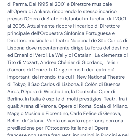
di Parma. Dal 1995 al 2001 è Direttore musicale
all’Opera di Ankara, ricoprendo lo stesso incarico
presso l’Opera di Stato di Istanbul in Turchia dal 2001
al 2005. Attualmente ricopre l’incarico di Direttore
principale dell’Orquestra Sinfónica Portuguesa e
Direttore musicale al Teatro Nacional de São Carlos di
Lisbona dove recentemente dirige La forza del destino
ed Ernani di Verdi, La Wally di Catalani, La clemenza di
Tito di Mozart, Andrea Chénier di Giordano, L’elisir
d’amore di Donizetti. Dirige in molti dei teatri più
importanti del mondo, tra cui il New National Theatre
di Tokyo, il Saõ Carlos di Lisbona, il Colón di Buenos
Aires, l’Opera di Wiesbaden, la Deutsche Oper di
Berlino. In Italia è ospite di molti prestigiosi Teatri, fra i
quali: Arena di Verona, Opera di Roma, Scala di Milano,
Maggio Musicale Fiorentino, Carlo Felice di Genova,
Bellini di Catania. Vanta un vasto repertorio, con una
predilezione per l’Ottocento italiano e l’Opera
francese non senza frequenti incursioni in Puccini e nel