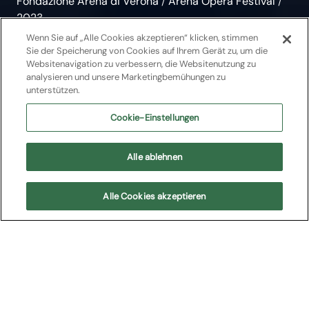
Fondazione Arena di Verona
/
Arena Opera Festival
/
2023
Wenn Sie auf „Alle Cookies akzeptieren“ klicken, stimmen
Zorba il Greco
Sie der Speicherung von Cookies auf Ihrem Gerät zu, um die
Websitenavigation zu verbessern, die Websitenutzung zu
analysieren und unsere Marketingbemühungen zu
Balletto
unterstützen.
Balletto in due atti | Teatro Romano di
Cookie-Einstellungen
Verona
Alle ablehnen
Arena Opera Festival
Alle Cookies akzeptieren
L'opera in breve
Zorba il Greco
di nuovo a Verona: un inno alla vita con