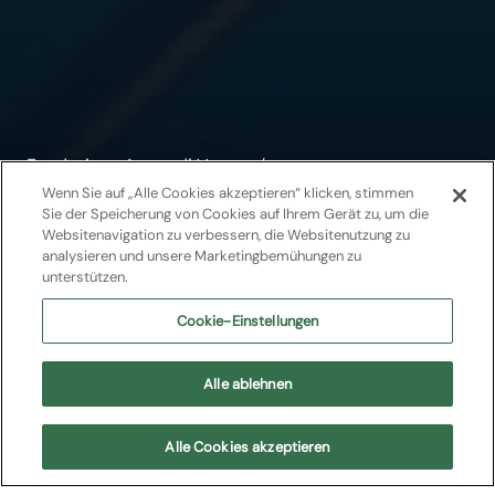
Fondazione Arena di Verona
/
Teatro Filarmonico di Verona
Wenn Sie auf „Alle Cookies akzeptieren“ klicken, stimmen
Sie der Speicherung von Cookies auf Ihrem Gerät zu, um die
Mignolina
Websitenavigation zu verbessern, die Websitenutzung zu
analysieren und unsere Marketingbemühungen zu
unterstützen.
Arena Young
Cookie-Einstellungen
Evento per famiglie
Alle ablehnen
Teatro Filarmonico di Verona
Alle Cookies akzeptieren