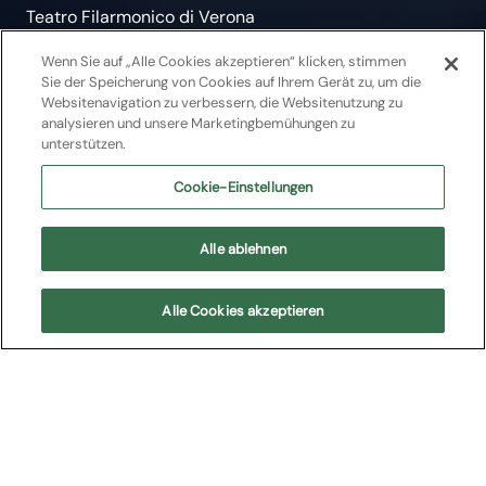
Teatro Filarmonico di Verona
Don Giovanni |
Wenn Sie auf „Alle Cookies akzeptieren“ klicken, stimmen
Sie der Speicherung von Cookies auf Ihrem Gerät zu, um die
Filmvorführung
Websitenavigation zu verbessern, die Websitenutzung zu
analysieren und unsere Marketingbemühungen zu
unterstützen.
Filmvorführung
Cookie-Einstellungen
Rassegna "Musica e cinema"
Alle ablehnen
Teatro Filarmonico di Verona
Alle Cookies akzeptieren
In Kürze
Kommende Shows
Cast
In Kürze