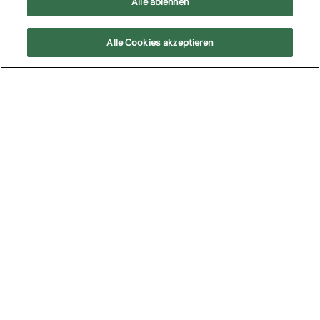
Alle ablehnen
Teatro Filarmonico di Verona
Alle Cookies akzeptieren
Überblick
Il 4° Concerto della Stagione sinfonica 2023 al Teatro
Filarmonico di Verona
Location
Inszenierung
Teatro Filarmonico
Francesco Ommassini
Cast