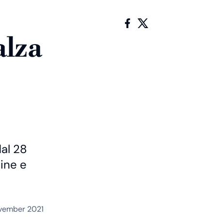
alza
dal 28
ine e
vember 2021