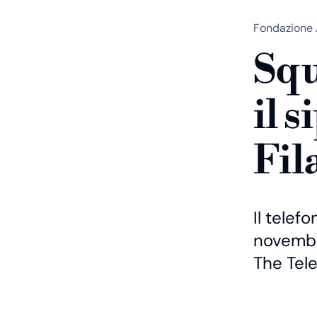
Fondazione 
Squi
il 
Fil
Il telef
novembr
The Tel