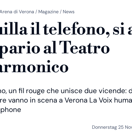
Arena di Verona
/
Magazine
/
News
lla il telefono, si 
sipario al Teatro
armonico
ono, un fil rouge che unisce due vicende: 
e vanno in scena a Verona La Voix huma
ephone
Donnerstag 25 No