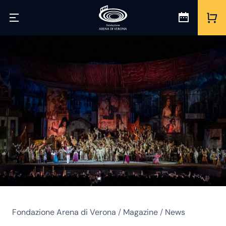
Fondazione Arena di Verona
/
Magazine
/
News