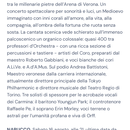
tra le millenarie pietre dell’Arena di Verona. Un
concerto spettacolare per sonorità e luci, un Medioevo
immaginato con inni corali all’amore, alla vita, alla
compagnia, all’ombra della fortuna che ruota senza
sosta. La cantata scenica vede schierato sull’immenso
palcoscenico un organico colossale: quasi 400 tra
professori d’Orchestra - con una ricca sezione di
percussioni e tastiere - artisti del Coro, preparati dal
maestro Roberto Gabbiani, e voci bianche dei cori
A.Li.Ve. e A.d’A.Mus. Sul podio Andrea Battistoni,
Maestro veronese dalla carriera internazionale,
attualmente direttore principale della Tokyo
Philharmonic e direttore musicale del Teatro Regio di
Torino. Tre solisti di spessore per le acrobazie vocali
dei Carmina: il baritono Youngjun Park; il controtenore
Raffaele Pe, il soprano Erin Morley, voci terrene o
astrali per l’umanità profana e viva di Orff.
NABUCCO
. Sabato 16 agosto, alle 21, ultima data da