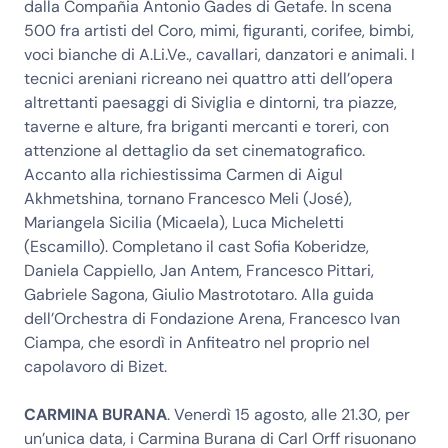
dalla Compañia Antonio Gades di Getafe. In scena
500 fra artisti del Coro, mimi, figuranti, corifee, bimbi,
voci bianche di A.Li.Ve., cavallari, danzatori e animali. I
tecnici areniani ricreano nei quattro atti dell’opera
altrettanti paesaggi di Siviglia e dintorni, tra piazze,
taverne e alture, fra briganti mercanti e toreri, con
attenzione al dettaglio da set cinematografico.
Accanto alla richiestissima Carmen di Aigul
Akhmetshina, tornano Francesco Meli (José),
Mariangela Sicilia (Micaela), Luca Micheletti
(Escamillo). Completano il cast Sofia Koberidze,
Daniela Cappiello, Jan Antem, Francesco Pittari,
Gabriele Sagona, Giulio Mastrototaro. Alla guida
dell’Orchestra di Fondazione Arena, Francesco Ivan
Ciampa, che esordì in Anfiteatro nel proprio nel
capolavoro di Bizet.
CARMINA BURANA
. Venerdì 15 agosto, alle 21.30, per
un’unica data, i Carmina Burana di Carl Orff risuonano