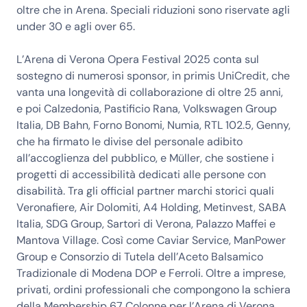
oltre che in Arena. Speciali riduzioni sono riservate agli
under 30 e agli over 65.
L’Arena di Verona Opera Festival 2025 conta sul
sostegno di numerosi sponsor, in primis UniCredit, che
vanta una longevità di collaborazione di oltre 25 anni,
e poi Calzedonia, Pastificio Rana, Volkswagen Group
Italia, DB Bahn, Forno Bonomi, Numia, RTL 102.5, Genny,
che ha firmato le divise del personale adibito
all’accoglienza del pubblico, e Müller, che sostiene i
progetti di accessibilità dedicati alle persone con
disabilità. Tra gli official partner marchi storici quali
Veronafiere, Air Dolomiti, A4 Holding, Metinvest, SABA
Italia, SDG Group, Sartori di Verona, Palazzo Maffei e
Mantova Village. Così come Caviar Service, ManPower
Group e Consorzio di Tutela dell’Aceto Balsamico
Tradizionale di Modena DOP e Ferroli. Oltre a imprese,
privati, ordini professionali che compongono la schiera
della Membership 67 Colonne per l’Arena di Verona,