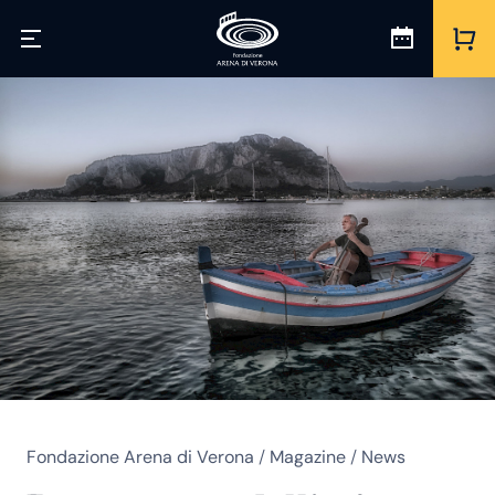
Fondazione Arena di Verona
/
Magazine
/
News