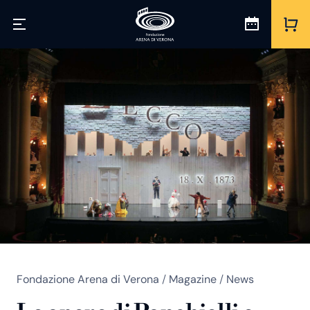
Fondazione Arena di Verona
/
Magazine
/
News