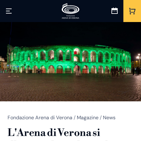
Fondazione Arena di Verona
/
Magazine
/
News
L'Arena di Verona si