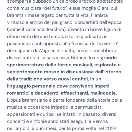
scomparsa pubblicò un caloroso articolo additandolo
come musicista “del futuro”, e sua moglie Clara, cui
Brahms rimase legato per tutta la vita. Pianista
virtuoso e amico dei più grandi concertisti dell’epoca
(come il violinista Joachim), diventò in breve figura di
riferimento del suo tempo, a torto giudicato un
passatista, contrapposto alla “musica dell’avvenire”
dei seguaci di Wagner. In realtà, come riconobbero
diversi autori a lui successivi, Brahms fu un
grande
sperimentatore delle forme musicali, esplorate e
sapientemente messe in discussione dall’interno
della tradizione verso nuovi confini, in un
linguaggio personale dove convivono impeti
romantici e decadenti, affascinanti, malinconie.
L’opus brahmsiano è parte fondante della storia della
musica e occasione irripetibile per musicisti,
appassionati e curiosi: se infatti, in passato, diversi
concerti e sinfonie sono stati eseguiti a Verona
nell’arco di alcuni mesi, per la prima volta nel 2024