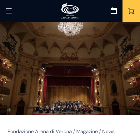
Fondazione Arena di Verona
/
Magazine
/
News