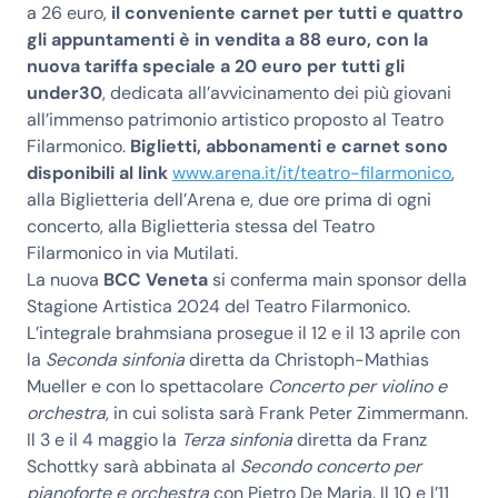
a 26 euro,
il conveniente carnet per tutti e quattro
gli appuntamenti è in vendita a 88 euro, con la
nuova tariffa speciale a 20 euro per tutti gli
under30
, dedicata all’avvicinamento dei più giovani
all’immenso patrimonio artistico proposto al Teatro
Filarmonico.
Biglietti, abbonamenti e carnet sono
disponibili al link
www.arena.it/it/teatro-filarmonico
,
alla Biglietteria dell’Arena e, due ore prima di ogni
concerto, alla Biglietteria stessa del Teatro
Filarmonico in via Mutilati.
La nuova
BCC Veneta
si conferma main sponsor della
Stagione Artistica 2024 del Teatro Filarmonico.
L’integrale brahmsiana prosegue il 12 e il 13 aprile con
la
Seconda sinfonia
diretta da Christoph-Mathias
Mueller e con lo spettacolare
Concerto per violino e
orchestra
, in cui solista sarà Frank Peter Zimmermann.
Il 3 e il 4 maggio la
Terza sinfonia
diretta da Franz
Schottky sarà abbinata al
Secondo concerto per
pianoforte e orchestra
con Pietro De Maria. Il 10 e l’11