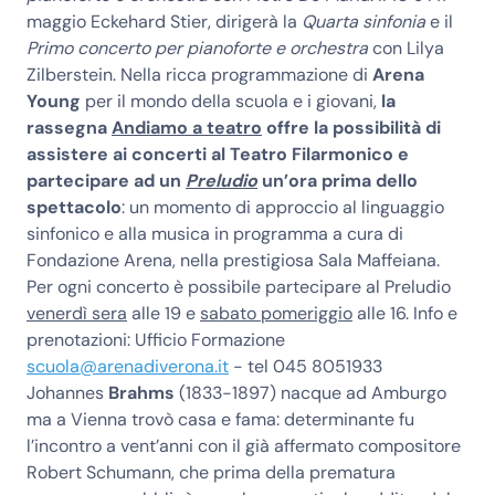
maggio Eckehard Stier, dirigerà la
Quarta sinfonia
e il
Primo concerto per pianoforte e orchestra
con Lilya
Zilberstein. Nella ricca programmazione di
Arena
Young
per il mondo della scuola e i giovani,
la
rassegna
Andiamo a teatro
offre la possibilità di
assistere ai concerti al Teatro Filarmonico e
partecipare ad un
Preludio
un’ora prima dello
spettacolo
: un momento di approccio al linguaggio
sinfonico e alla musica in programma a cura di
Fondazione Arena, nella prestigiosa Sala Maffeiana.
Per ogni concerto è possibile partecipare al Preludio
venerdì sera
alle 19 e
sabato pomeriggio
alle 16. Info e
prenotazioni: Ufficio Formazione
scuola@arenadiverona.it
- tel 045 8051933
Johannes
Brahms
(1833-1897) nacque ad Amburgo
ma a Vienna trovò casa e fama: determinante fu
l’incontro a vent’anni con il già affermato compositore
Robert Schumann, che prima della prematura