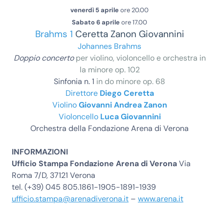
venerdì 5 aprile
ore 20.00
Sabato 6 aprile
ore 17.00
Brahms 1
Ceretta Zanon Giovannini
Johannes Brahms
Doppio concerto
per violino, violoncello e orchestra in
la minore op. 102
Sinfonia n. 1
in do minore op. 68
Direttore
Diego Ceretta
Violino
Giovanni Andrea Zanon
Violoncello
Luca Giovannini
Orchestra della Fondazione Arena di Verona
INFORMAZIONI
Ufficio Stampa Fondazione Arena di Verona
Via
Roma 7/D, 37121 Verona
tel. (+39) 045 805.1861-1905-1891-1939
ufficio.stampa@arenadiverona.it
–
www.arena.it